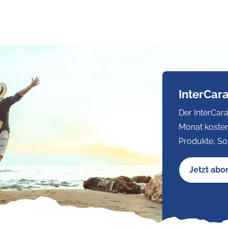
InterCar
Der InterCara
Monat kosten
Produkte, So
Jetzt abo