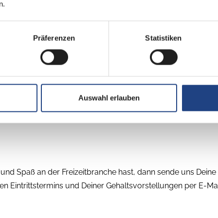
n.
d, vermögenwirkssame Leistungen, Zuschuss zur betrieblich
Präferenzen
Statistiken
nwagen und Reisemobil
Auswahl erlauben
und Spaß an der Freizeitbranche hast, dann sende uns Deine
Eintrittstermins und Deiner Gehaltsvorstellungen per E-Mai