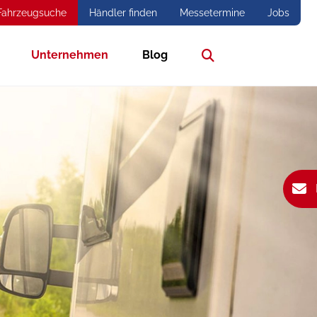
Fahrzeugsuche
Händler finden
Messetermine
Jobs
Unternehmen
Blog
Suche