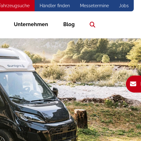
Fahrzeugsuche
Händler finden
Messetermine
Jobs
Unternehmen
Blog
Suche