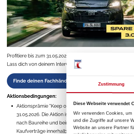
Profitiere bis zum 31.05.2026 von den aktuellen SUNLIGH
Lass dich von deinem InterCaravaning SUNLIGHT Händler
Finde deinen Fachhändler vor Ort
Zustimmung
Aktionsbedingungen:
Diese Webseite verwendet 
Aktionsprämie "Keep on Rolling" (Der Aktionszeitraum 
Wir verwenden Cookies, um I
31.05.2026. Die Aktion ist gültig bei allen teilnehme
und die Zugriffe auf unsere 
nach Baureihe und beinhaltet die Mehrwertsteuer. Sun
Website an unsere Partner fü
Kaufverträge innerhalb der Aktion sind vom Widerruf