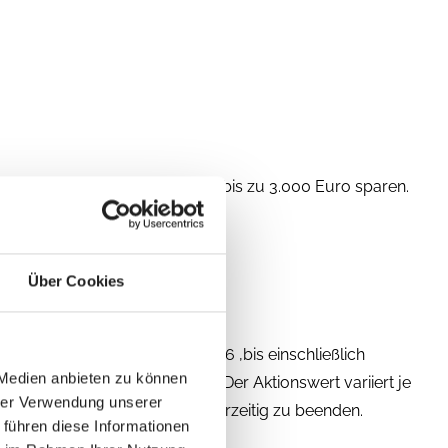
. Je nach Baureihe kannst du bis zu 3.000 Euro sparen.
Über Cookies
ne Kaufverträge vom 01.04.2026 ,bis einschließlich
 Medien anbieten zu können
 den Kauf von Neufahrzeugen. Der Aktionswert variiert je
hrer Verwendung unserer
 zu ändern sowie die Aktion vorzeitig zu beenden.
 führen diese Informationen