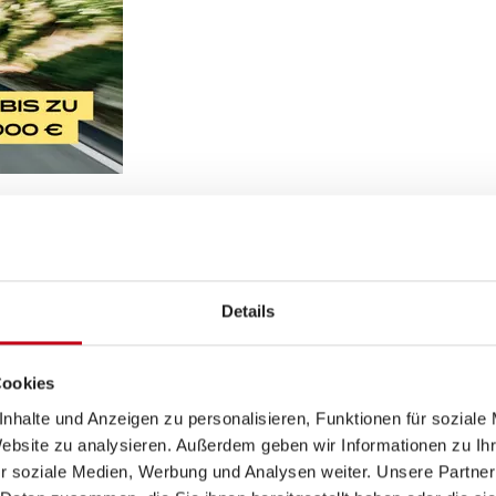
T DEALS und sichere dir dein Neufahrzeug zum Angebotspreis
 vor Ort beraten.
Details
Cookies
der "Keep on Rolling" Aktion erstreckt sich auf abgeschlosse
nhalte und Anzeigen zu personalisieren, Funktionen für soziale
nden Handelspartnern von SUNLIGHT und gilt ausschließlich für
Website zu analysieren. Außerdem geben wir Informationen zu I
light behält sich das Recht vor, Aktionsbedingungen jederzeit
r soziale Medien, Werbung und Analysen weiter. Unsere Partner
 ausgeschlossen. )