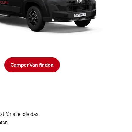
Camper Van finden
t für alle, die das
hten.