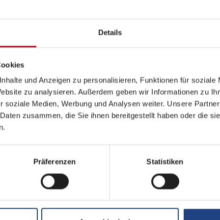
n
Details
Cookies
nhalte und Anzeigen zu personalisieren, Funktionen für soziale
Website zu analysieren. Außerdem geben wir Informationen zu I
r soziale Medien, Werbung und Analysen weiter. Unsere Partner
 Daten zusammen, die Sie ihnen bereitgestellt haben oder die s
InterCar
n.
Der InterCara
Monat kosten
Präferenzen
Statistiken
Produkte, So
Jetzt abo