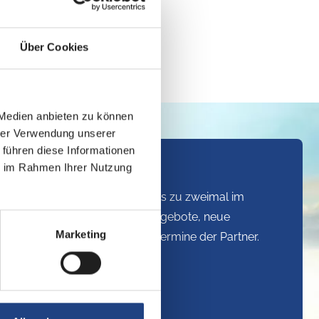
Über Cookies
 Medien anbieten zu können
hrer Verwendung unserer
 führen diese Informationen
ie im Rahmen Ihrer Nutzung
avaning Newsletter
vaning Newsletter informiert bis zu zweimal im
los und unverbindlich über Angebote, neue
Marketing
nderaktionen und Hausmessetermine der Partner.
nnieren