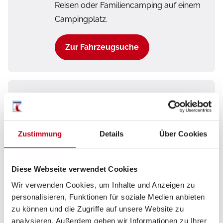
Reisen oder Familiencamping auf einem
Campingplatz.
Zur Fahrzeugsuche
Mieten
Miete dir dein Zuhause auf 4 Rädern und
erlebe die Welt neu: Bei Freizeitfahrzeuge
Zustimmung
Details
Über Cookies
Singhof in Limburg stehen dir
verschiedene Fahrzeugarten zur
Diese Webseite verwendet Cookies
Auswahl und freuen sich auf einen
gemeinsamen Urlaub mit dir.
Wir verwenden Cookies, um Inhalte und Anzeigen zu
personalisieren, Funktionen für soziale Medien anbieten
zu können und die Zugriffe auf unsere Website zu
Jetzt Mieten
analysieren. Außerdem geben wir Informationen zu Ihrer