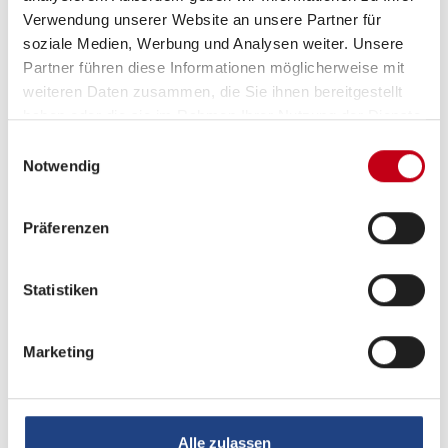
Verwendung unserer Website an unsere Partner für
soziale Medien, Werbung und Analysen weiter. Unsere
Partner führen diese Informationen möglicherweise mit
Jobs
weiteren Daten zusammen, die Sie ihnen bereitgestellt
Entdecke, was es heißt, in der langfristig
haben oder die sie im Rahmen Ihrer Nutzung der Dienste
gesammelt haben.
wachsenden Freizeit-Branche zu
Einwilligungsauswahl
Notwendig
arbeiten. Du suchst eine neue
Herausforderung mit
abwechslungsreichen Aufgaben?
Präferenzen
Dann bist Du bei Freizeitfahrzeuge
Singhof genau richtig!
Statistiken
Zu den Stellenanzeigen
Marketing
Alle zulassen