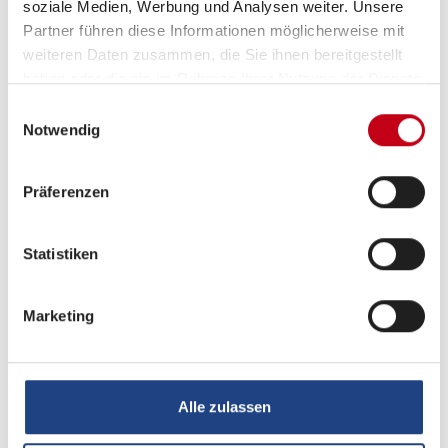
soziale Medien, Werbung und Analysen weiter. Unsere
Partner führen diese Informationen möglicherweise mit
Ostsee Campingpartner KG
weiteren Daten zusammen, die Sie ihnen bereitgestellt
Zum Windpark 10
haben oder die sie im Rahmen Ihrer Nutzung der Dienste
gesammelt haben.
23738
Lensahn
Einwilligungsauswahl
Notwendig
Deutschland
+49 4363 903 09 66
Präferenzen
anfrage@ostseecampingpartner.de
Statistiken
Zum Händler
Marketing
Alle zulassen