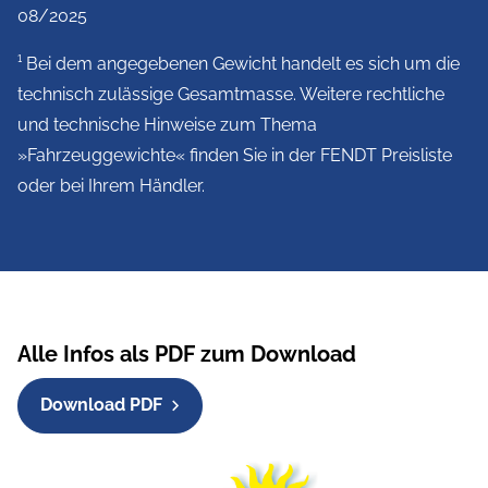
08/2025
Universal Vorzeltsteckdose
295 €
¹ Bei dem angegebenen Gewicht handelt es sich um die
technisch zulässige Gesamtmasse. Weitere rechtliche
Stabilformstützen mit AL-KO »Big
134 €
und technische Hinweise zum Thema
Foot«
»Fahrzeuggewichte« finden Sie in der FENDT Preisliste
oder bei Ihrem Händler.
TG Einzelbettauszug
477 €
Summe der ICLINE
9.362 €
Sonderausstattung
Alle Infos als PDF zum Download
Überführungskosten,
1.269 €
Gasprüfung, Brief & TÜV-
Download PDF
Abnahme