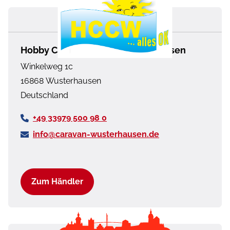
Listenpreis bei Einzelbezug
40.521 €
Sonderpreis
36.690 €
Hobby Caravan Center Wusterhausen
Winkelweg 1c
Dein Sparvorteil
3.831 €*
16868
Wusterhausen
Deutschland
+49 33979 500 98 0
info@caravan-wusterhausen.de
Zum Händler