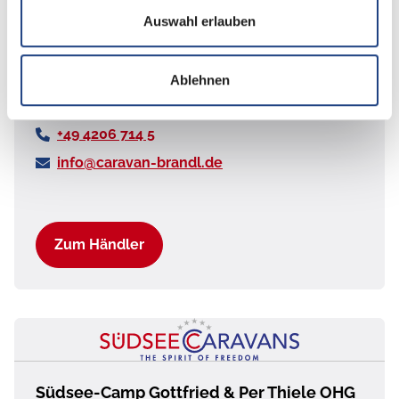
Caravan Brandl GmbH
Auswahl erlauben
Mackenstedter Straße 26-28
28816
Stuhr
Ablehnen
Deutschland
+49 4206 714 5
info@caravan-brandl.de
Zum Händler
Südsee-Camp Gottfried & Per Thiele OHG