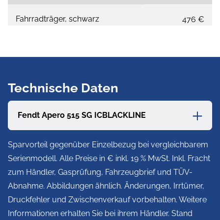
Fahrradträger, schwarz
476 €
Deko Paket Plus
288 €
Insektenschutztür
285 €
Technische Daten
Komfortschaummatratze
291 €
Fendt Apero 515 SG ICBLACKLINE
Außenstauklappe, hinten rechts
319 €
Sparvorteil gegenüber Einzelbezug bei vergleichbarem
Serienmodell. Alle Preise in € inkl. 19 % MwSt. Inkl. Fracht
Batteriepaket I mit Li-Fe Batterie
1.179 €
zum Händler, Gasprüfung, Fahrzeugbrief und TÜV-
(30 Ah)
Abnahme. Abbildungen ähnlich. Änderungen, Irrtümer,
Druckfehler und Zwischenverkauf vorbehalten. Weitere
TRUMA Mover »Smart A«
2.588 €
Informationen erhalten Sie bei ihrem Händler. Stand