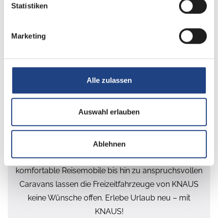
Statistiken
Marketing
Alle zulassen
KNAUS Wohnmobile und Wohnwagen
Auswahl erlauben
Jederzeit und überall zu Hause sein: Die Marke
KNAUS steht seit über 60 Jahren für Freiheit, die
Ablehnen
bewegt. Von kompakten Camper Vans über
komfortable Reisemobile bis hin zu anspruchsvollen
Caravans lassen die Freizeitfahrzeuge von KNAUS
keine Wünsche offen. Erlebe Urlaub neu – mit
KNAUS!