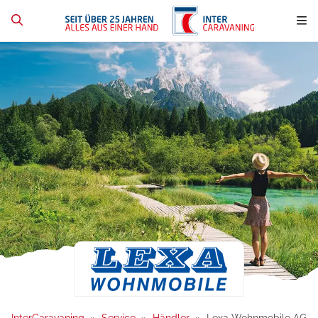
InterCaravaning
Service
Händler
Lexa Wohnmobile AG