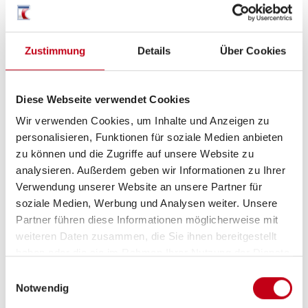
Mieten
Buche jetzt dein Traum-Wohnmobil und
Zustimmung
Details
Über Cookies
starte in dein unvergessliches Abenteuer!
Diese Webseite verwendet Cookies
Jetzt Mieten
Wir verwenden Cookies, um Inhalte und Anzeigen zu
personalisieren, Funktionen für soziale Medien anbieten
zu können und die Zugriffe auf unsere Website zu
Jobs
analysieren. Außerdem geben wir Informationen zu Ihrer
Verwendung unserer Website an unsere Partner für
Wir bieten einen nicht alltäglichen Job
soziale Medien, Werbung und Analysen weiter. Unsere
mit spannenden Herausforderungen
Partner führen diese Informationen möglicherweise mit
und vielen Gestaltungsmöglichkeiten.
weiteren Daten zusammen, die Sie ihnen bereitgestellt
haben oder die sie im Rahmen Ihrer Nutzung der Dienste
gesammelt haben.
Zu den Stellenanzeigen
Einwilligungsauswahl
Notwendig