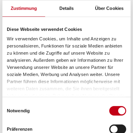
helfen.
Zustimmung
Details
Über Cookies
Große Mietflotte – flexibel und sorgenfrei reisen
-
Profitiere von einer großen Reisemobile- und
Diese Webseite verwendet Cookies
Wohnwagen-Mietflotte mit zahlreichen
Wir verwenden Cookies, um Inhalte und Anzeigen zu
Mietstationen in ganz Deutschland
personalisieren, Funktionen für soziale Medien anbieten
zu können und die Zugriffe auf unsere Website zu
Exklusive Angebote für Caravaning Zubehör -
In
analysieren. Außerdem geben wir Informationen zu Ihrer
unserem Camping-Kaufhaus Online Shop sowie bei
Verwendung unserer Website an unsere Partner für
deinem InterCaravaning Premium-Partner findest
soziale Medien, Werbung und Analysen weiter. Unsere
du hochwertiges Zubehör – alles für deine
Partner führen diese Informationen möglicherweise mit
Abenteuer aus einer Hand
weiteren Daten zusammen, die Sie ihnen bereitgestellt
haben oder die sie im Rahmen Ihrer Nutzung der Dienste
Geballte Kompetenz -
Vertraue auf Qualität,
gesammelt haben.
Einwilligungsauswahl
Professionalität und Know-how aus über 25 Jahren
Notwendig
Caravaning-Erfahrung
Smarte Lösungen für dein perfektes
Präferenzen