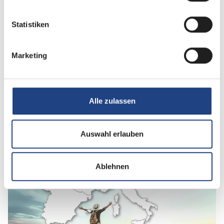
Reiseerlebnis -
Entdecke die InterCaravaning App
– dein digitaler Reisebegleiter mit exklusiven
Statistiken
Vorteilen
Marketing
Alle zulassen
Auswahl erlauben
Ablehnen