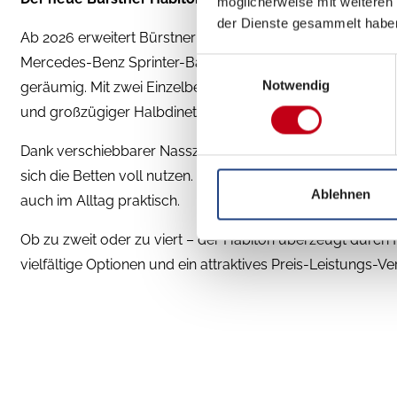
möglicherweise mit weiteren
der Dienste gesammelt habe
Ab 2026 erweitert Bürstner sein Portfolio um den Habiton
Mercedes-Benz Sprinter-Basis, unter 6 Meter lang und 
Einwilligungsauswahl
Notwendig
geräumig. Mit zwei Einzelbetten, optionalem Aufstelldach
und großzügiger Halbdinette bietet er maximalen Komfor
Dank verschiebbarer Nasszelle entsteht tagsüber mehr W
sich die Betten voll nutzen. Die clevere Küche mit Außen
Ablehnen
auch im Alltag praktisch.
Ob zu zweit oder zu viert – der Habiton überzeugt durch 
vielfältige Optionen und ein attraktives Preis-Leistungs-Ver