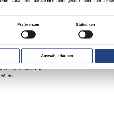
 Daten zusammen, die Sie ihnen bereitgestellt haben oder die s
n.
: ein Campervan auf
dennoch überraschend
Präferenzen
Statistiken
, verschiebbarer Nasszelle
t auf kleinem Raum.
ohnfläche, abends lassen
­zugang macht den Habiton
Auswahl erlauben
flexibles Raumkonzept,
hältnis.