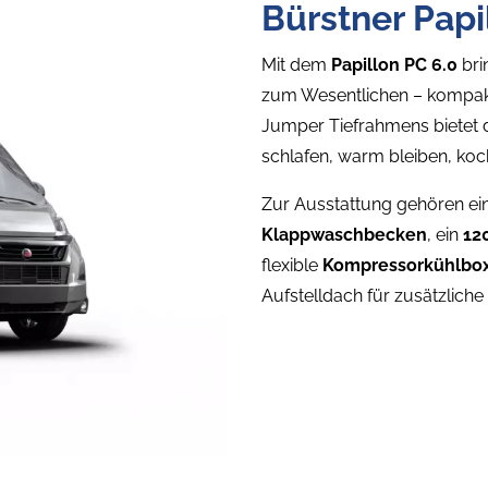
Bürstner Papi
Mit dem
Papillon PC 6.0
bri
zum Wesentlichen – kompakt,
Jumper Tiefrahmens bietet d
schlafen, warm bleiben, ko
Zur Ausstattung gehören ei
Klappwaschbecken
, ein
12
flexible
Kompressorkühlbo
Aufstelldach für zusätzliche