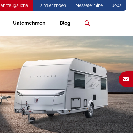
Fahrzeugsuche
Händler finden
Messetermine
Jobs
Unternehmen
Blog
Suche