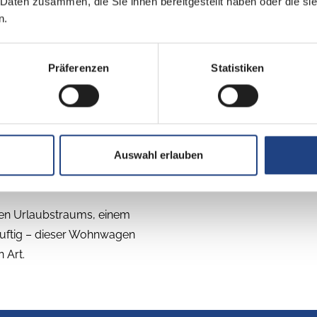
 Daten zusammen, die Sie ihnen bereitgestellt haben oder die s
, die jeweils unterschiedlichen Ansprüchen genügen und mit
n.
PUCCINI
Präferenzen
Statistiken
ureihe bildet die goldene
Wohnwagen der echten O
z. CAZADORA überzeugt mit
Pionierarbeit und punkt
ensgefühl. Im Modelljahr
Blickachse. Freu dich 
 Grundrissen auf den Markt
Auswahl erlauben
ilen Urlaubstraums, einem
d luftig – dieser Wohnwagen
 Art.