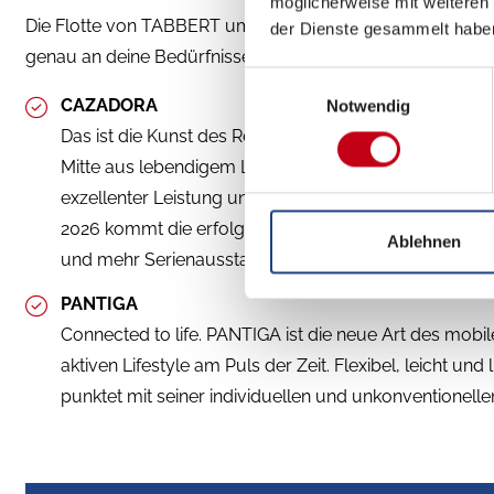
möglicherweise mit weiteren
Die Flotte von TABBERT umfasst insgesamt drei Baureihen
der Dienste gesammelt habe
genau an deine Bedürfnisse anpassbar sind.
Einwilligungsauswahl
CAZADORA
Notwendig
Das ist die Kunst des Reisens in Perfektion. Dieses Ba
Mitte aus lebendigem Luxus und innovativer Elegan
exzellenter Leistung und persönlichem TABBERT Leb
2026 kommt die erfolgreiche Baureihe mit vier neuen
Ablehnen
und mehr Serienausstattung auf den Markt.
PANTIGA
Connected to life. PANTIGA ist die neue Art des mob
aktiven Lifestyle am Puls der Zeit. Flexibel, leicht un
punktet mit seiner individuellen und unkonventionellen