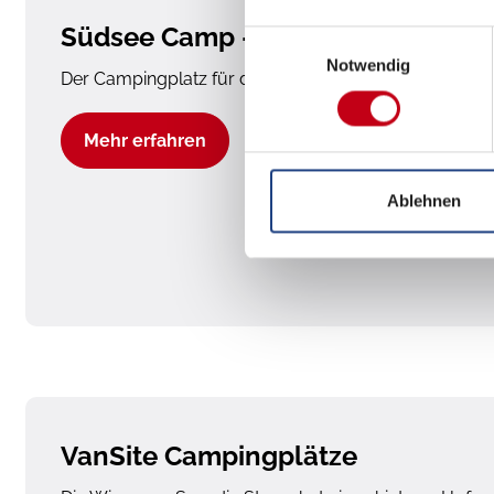
Südsee Camp - Camping- und Bu
Einwilligungsauswahl
Notwendig
Der Campingplatz für die ganze Familie im Herzen d
Mehr erfahren
Ablehnen
VanSite Campingplätze