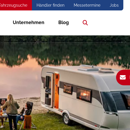
Fahrzeugsuche
Händler finden
Messetermine
Jobs
Unternehmen
Blog
Suche