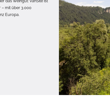
r das Weingut: VanSite ist
– mit über 3.000
anz Europa.