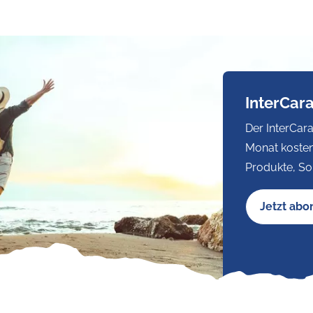
InterCar
Der InterCara
Monat kosten
Produkte, So
Jetzt abo