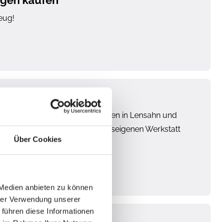
gen kaufen
eug!
tst Du an den beiden Standorten in Lensahn und
e Fahrzeuge werden in der hauseigenen Werkstatt
Über Cookies
ustand.
 Medien anbieten zu können
hrer Verwendung unserer
 führen diese Informationen