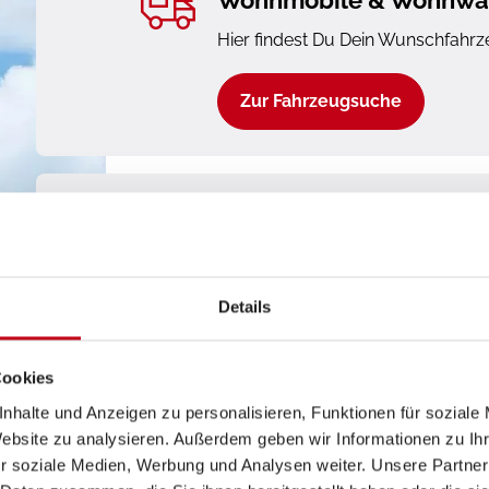
Wohnmobile & Wohnwa
Hier findest Du Dein Wunschfahrz
Zur Fahrzeugsuche
Mieten
Beim Ostsee Campingpartner erhäl
Grube neuwertige Mietmodelle. Di
Details
gewartet und sind in optimalem Z
Jetzt Mieten
Cookies
nhalte und Anzeigen zu personalisieren, Funktionen für soziale
Website zu analysieren. Außerdem geben wir Informationen zu I
r soziale Medien, Werbung und Analysen weiter. Unsere Partner
Jobs