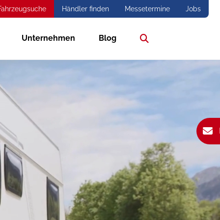
Fahrzeugsuche
Händler finden
Messetermine
Jobs
Unternehmen
Blog
Suche