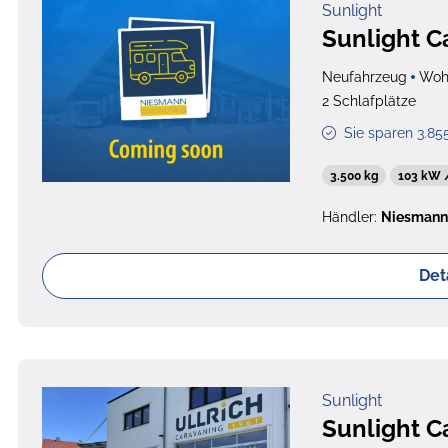
Sunlight
Sunlight C
Neufahrzeug
Woh
2 Schlafplätze
Sie sparen 3.85
3.500 kg
103 kW 
Händler:
Niesmann
Det
Sunlight
Sunlight C