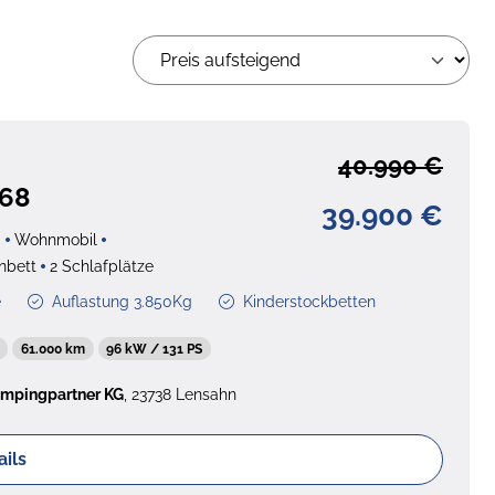
40.990 €
 68
39.900 €
g
Wohnmobil
nbett
2 Schlafplätze
e
Auflastung 3.850Kg
Kinderstockbetten
61.000 km
96 kW / 131 PS
mpingpartner KG
, 23738 Lensahn
ails