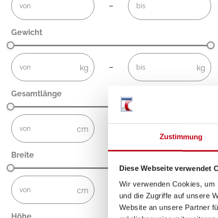
–
Gewicht
not-visible
not-visible
–
Gesamtlänge
not-visible
not-visible
–
Zustimmung
Breite
Diese Webseite verwendet 
not-visible
not-visible
Wir verwenden Cookies, um I
–
und die Zugriffe auf unsere 
Website an unsere Partner fü
Höhe