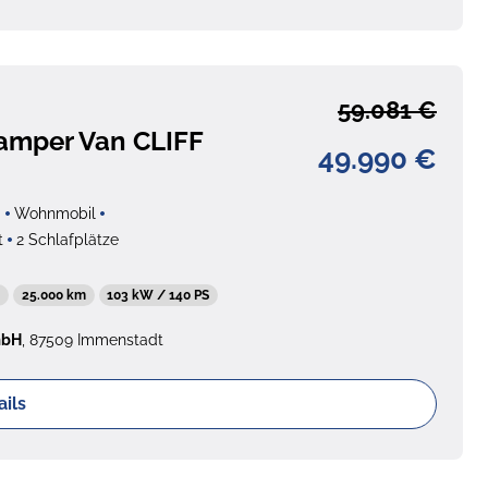
59.081 €
amper Van CLIFF
49.990 €
g
Wohnmobil
t
2 Schlafplätze
6
25.000 km
103 kW / 140 PS
mbH
, 87509 Immenstadt
ails