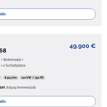
ails
49.900 €
 68
g
Wohnmobil
t
2 Schlafplätze
8.913 km
110 kW / 150 PS
mbH
, 87509 Immenstadt
ails