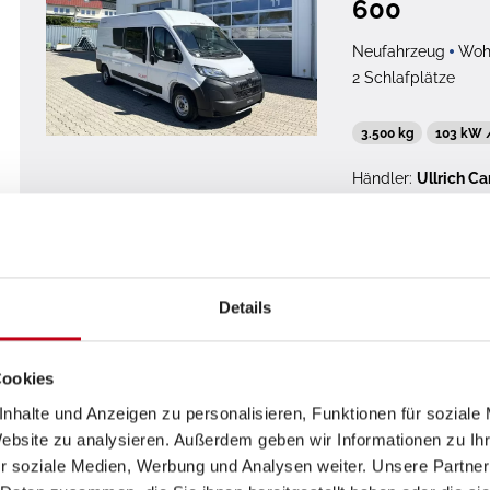
600
Neufahrzeug
Woh
2 Schlafplätze
3.500 kg
103 kW 
Händler:
Ullrich C
Det
Details
Sunlight
Cookies
Sunlight T
nhalte und Anzeigen zu personalisieren, Funktionen für soziale
Website zu analysieren. Außerdem geben wir Informationen zu I
Gebrauchtfahrzeu
r soziale Medien, Werbung und Analysen weiter. Unsere Partner
2 Schlafplätze