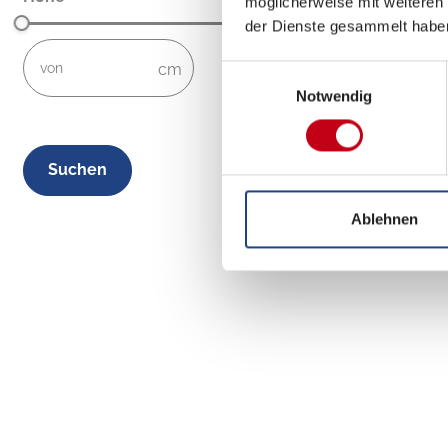
möglicherweise mit weiteren
der Dienste gesammelt habe
not-visible
not-visible
–
Einwilligungsauswahl
Notwendig
cwaDimensionsHeight-Input-Sorting
Filter zurücksetzen
Ablehnen