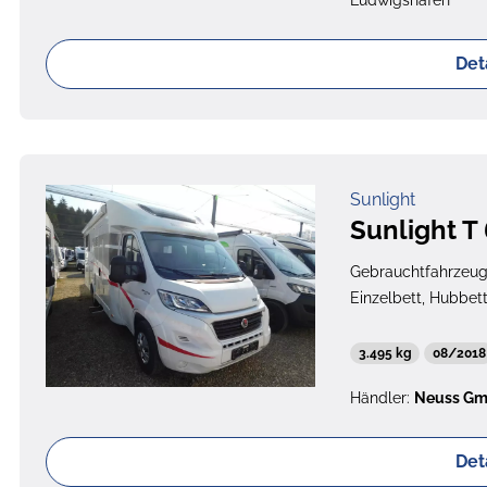
Ludwigshafen
Det
Sunlight
Sunlight T
Gebrauchtfahrzeu
Einzelbett, Hubbet
3.495 kg
08/2018
Händler:
Neuss G
Det