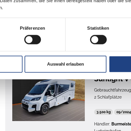
 Daten zusammen, die Sie ihnen bereitgestellt haben oder die s
n.
4.000 kg
05/2019
Präferenzen
Statistiken
Det
Auswahl erlauben
Sunlight
Sunlight V
Gebrauchtfahrzeu
2 Schlafplätze
3.500 kg
09/202
Händler:
Burmeist