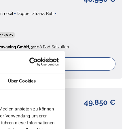
nmobil
Doppel-/franz. Bett
/ 140 PS
aravaning GmbH
, 32108 Bad Salzuflen
ails
Über Cookies
49.850 €
 68
 Medien anbieten zu können
hrer Verwendung unserer
g
Wohnmobil
Einzelbett
 führen diese Informationen