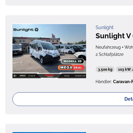
Sunlight
Sunlight V
Neufahrzeug
Woh
2 Schlafplätze
3.500 kg
103 kW 
Händler:
Caravan-
Det