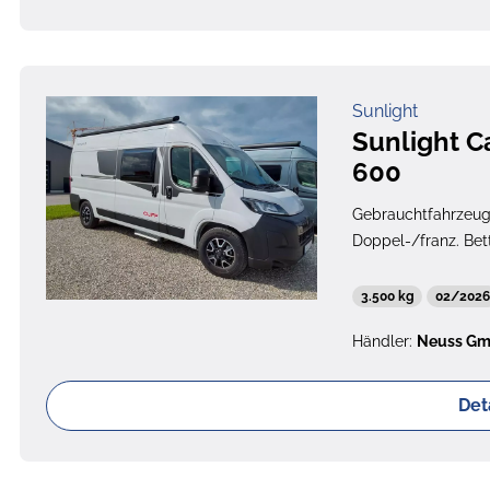
Sunlight
Sunlight C
600
Gebrauchtfahrzeu
Doppel-/franz. Bet
3.500 kg
02/202
Händler:
Neuss G
Det