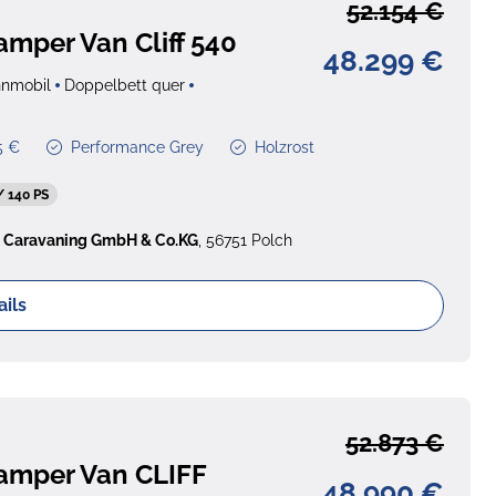
52.154 €
amper Van Cliff 540
48.299 €
nmobil
Doppelbett quer
5 €
Performance Grey
Holzrost
/ 140 PS
 Caravaning GmbH & Co.KG
, 56751 Polch
ails
52.873 €
amper Van CLIFF
48.990 €