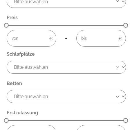
Preis
not-visible
not-visible
–
Schlafplätze
Betten
Erstzulassung
not-visible
not-visible