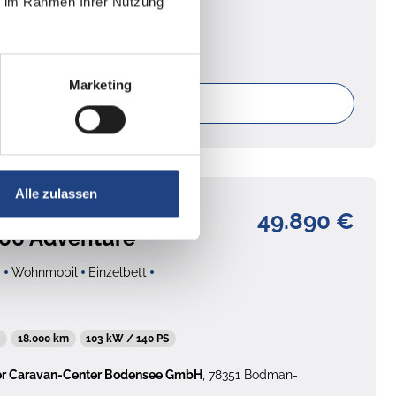
ie im Rahmen Ihrer Nutzung
53.750 km
110 kW / 150 PS
Marketing
ails
Alle zulassen
49.890 €
 66 Adventure
g
Wohnmobil
Einzelbett
4
18.000 km
103 kW / 140 PS
er Caravan-Center Bodensee GmbH
, 78351 Bodman-