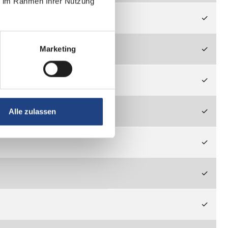
ie im Rahmen Ihrer Nutzung
✓
✓
Marketing
✓
✓
Alle zulassen
✓
✓
✓