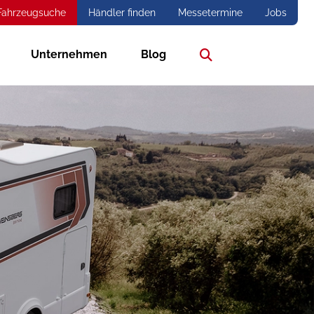
Fahrzeugsuche
Händler finden
Messetermine
Jobs
Unternehmen
Blog
Suche