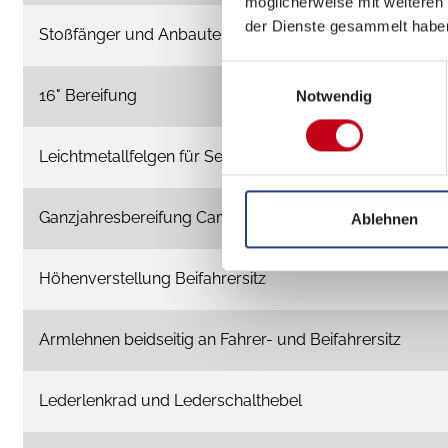
möglicherweise mit weiteren
der Dienste gesammelt habe
Stoßfänger und Anbauteile in Wagenfarbe lackiert
Einwilligungsauswahl
16" Bereifung
Notwendig
Leichtmetallfelgen für Serienbereifung
Ganzjahresbereifung Camper
Ablehnen
Höhenverstellung Beifahrersitz
Armlehnen beidseitig an Fahrer- und Beifahrersitz
Lederlenkrad und Lederschalthebel