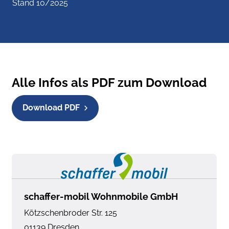
Stand 10/2025
Isolierhaube Abwassertank, beheizbar
USB-Steckdose (Heck, 1 Stück)
Alle Infos als PDF zum Download
230 V SCHUKO-Steckdose zusätzlich (Garage, 1 Stück)
Download PDF
Stimmungsvolle Ambientebeleuchtung
Vorverkabelung für TV (Schlafbereich)
Sonderbeklebung EDITION [PEPPER]
schaffer-mobil Wohnmobile GmbH
Kötzschenbroder Str. 125
Polster: MALABAR
01139
Dresden