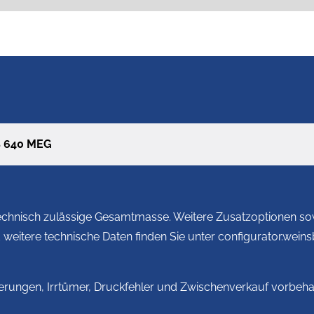
t durch Apple Car Play und Android Auto
B 640 MEG
ung (Bug)
echnisch zulässige Gesamtmasse. Weitere Zusatzoptionen sow
eitere technische Daten finden Sie unter configurator.wein
nderungen, Irrtümer, Druckfehler und Zwischenverkauf vorbeha