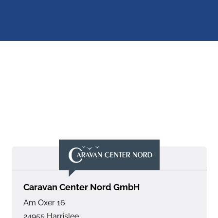
✓
✓
✓
✓
✓
✓
Caravan Center Nord GmbH
Am Oxer 16
✓
24955
Harrislee