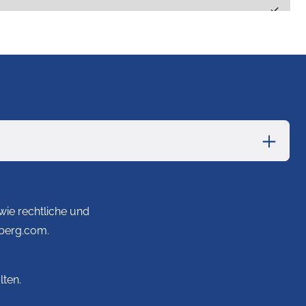
✓
✓
✓
✓
✓
ie rechtliche und
✓
sberg.com.
✓
lten.
✓