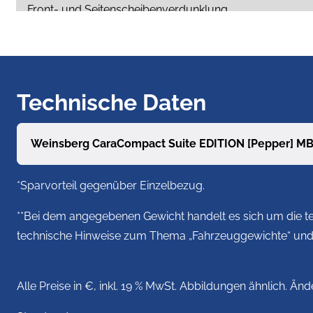
Front- und Seitenscheibenverdunklung
Reifendrucküberwachung
Außenspiegel beheizbar und elektrisch verstellbar
Technische Daten
Smartphone Integrationspaket - Navigationsmöglichkei
Weinsberg CaraCompact Suite EDITION [Pepper] M
Ausstellfenster Hutze, mit Insektenschutz und Verdunkl
*Sparvorteil gegenüber Einzelbezug.
**Bei dem angegebenen Gewicht handelt es sich um die t
Insektenschutztür
technische Hinweise zum Thema „Fahrzeuggewichte“ und w
Betterweiterung zur Liegewiese
Alle Preise in €, inkl. 19 % MwSt. Abbildungen ähnlich. Ä
TRUMA iNet X Master