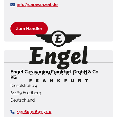
info@caravanzeit.de
Wohnwelt Jupiter
✓
✓
Light Moments:
✓
✓
Zum Händler
Fensterverkleidung im
Wohnraum
beleuchtet
Kühlschrank (137 l)
✓
–
anstelle
Engel Caravaning Frankfurt GmbH & Co.
Kleiderhochschrank
KG
Dieselstraße 4
Cassettenmarkise
✓
–
61169
Friedberg
Omnistor 4 m
Deutschland
(manuell)
+49 6031 693 71 0