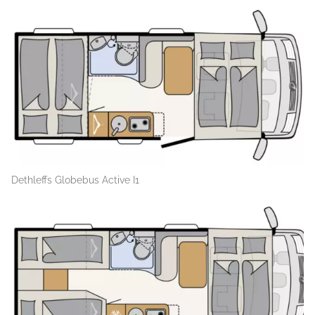
Dethleffs Globebus Active I1