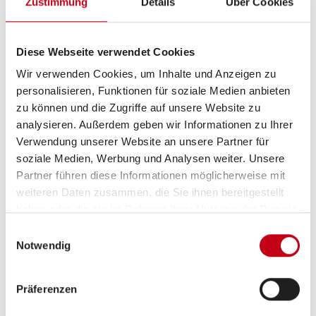
Zustimmung
Details
Über Cookies
Deutschland
Hoher
✓
✓
+49 3445 780 31 0
Diese Webseite verwendet Cookies
charakteristischer
info@caravan-rossol.de
Wir verwenden Cookies, um Inhalte und Anzeigen zu
Dethleffs Exklusiv
personalisieren, Funktionen für soziale Medien anbieten
Heckleuchtenträger
zu können und die Zugriffe auf unsere Website zu
mit 3. Bremsleuchte
analysieren. Außerdem geben wir Informationen zu Ihrer
Zum Händler
Verwendung unserer Website an unsere Partner für
soziale Medien, Werbung und Analysen weiter. Unsere
Doppelverglaste
✓
✓
Partner führen diese Informationen möglicherweise mit
Rahmenfenster mit
weiteren Daten zusammen, die Sie ihnen bereitgestellt
Verdunklung &
haben oder die sie im Rahmen Ihrer Nutzung der Dienste
Mückenschutz
gesammelt haben.
Einwilligungsauswahl
Notwendig
Autohaus Pauli GmbH
Küchenrückwand
✓
✓
Lenneper Straße 152
„Grau Metallic“
Präferenzen
42855
Remscheid
Deutschland