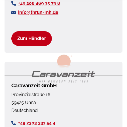
+49 208 469 35 79 8
Digitales
✓
✓
info@thrun-mh.de
Bedienelement für
Warmluftheizung
Zum Händler
Vorbereitung Solar
✓
✓
Vorbereitung Dach-
✓
✓
Klimaanlage
Caravanzeit GmbH
Vorbereitung zweite
✓
✓
Rückfahrkamera
Provinzialstraße 16
59425
Unna
Vorbereitung SAT-
Deutschland
✓
✓
Anlage
+49 2303 331 54 4