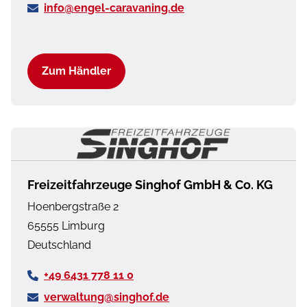
info@engel-caravaning.de
Cassettenmarkise
–
✓
Omnistor 4,5 m
(manuell)
Zum Händler
Cassettenmarkise
–
–
Omnistor 5 m
(manuell)
Bettumbau
–
✓
Freizeitfahrzeuge Singhof GmbH & Co. KG
Einzelbetten zu
Hoenbergstraße 2
Doppelbetten
65555
Limburg
Deutschland
Listenpreis bei
96.004 €
97.084€
Einzelbezug
+49 6431 778 11 0
verwaltung@singhof.de