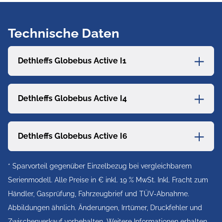
Panorama
✓
✓
Dachhaube 75 × 105
cm im Wohnraum
Technische Daten
Light Moments:
✓
✓
Dethleffs Globebus Active I1
Indirekte
Ambientebeleuchtung
Dethleffs Globebus Active I4
über den
Dachstauschränken
Dethleffs Globebus Active I6
Light Moments:
✓
✓
Indirekte
* Sparvorteil gegenüber Einzelbezug bei vergleichbarem
Wandflächen-
Serienmodell. Alle Preise in € inkl. 19 % MwSt. Inkl. Fracht zum
Ambientebeleuchtung
Händler, Gasprüfung, Fahrzeugbrief und TÜV-Abnahme.
Abbildungen ähnlich. Änderungen, Irrtümer, Druckfehler und
Bord-Control-Panel
✓
✓
Zwischenverkauf vorbehalten. Weitere Informationen erhalten