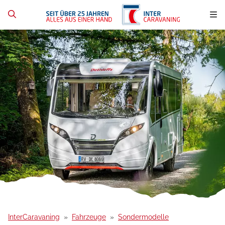
InterCaravaning
Fahrzeuge
Sondermodelle