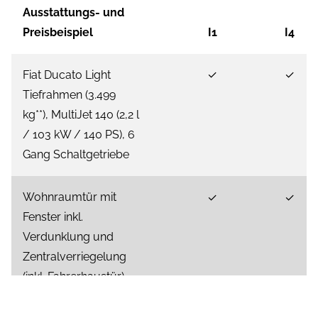
Ausstattungs- und
Preisbeispiel
I1
I4
Fiat Ducato Light
✓
✓
Tiefrahmen (3.499
kg**), MultiJet 140 (2,2 l
/ 103 kW / 140 PS), 6
Gang Schaltgetriebe
Wohnraumtür mit
✓
✓
Fenster inkl.
Verdunklung und
Zentralverriegelung
(inkl. Fahrerhaustür)