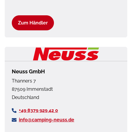
Sonderpreis
88.299 €
89.499 €
Dein Sparvorteil
7.705 €*
7.585 €*
Zum Händler
Neuss GmbH
Thanners 7
87509
Immenstadt
Deutschland
+49 8379 929 42 0
info@camping-neuss.de