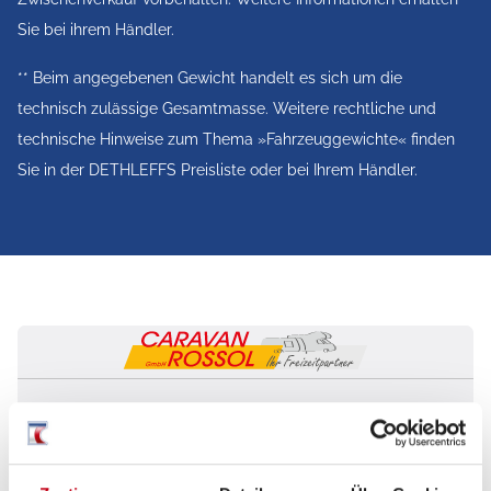
Luxus
Sie bei ihrem Händler.
** Beim angegebenen Gewicht handelt es sich um die
Vorbereitung für
✓
✓
technisch zulässige Gesamtmasse. Weitere rechtliche und
Radiosystem inkl.
technische Hinweise zum Thema »Fahrzeuggewichte« finden
Soundpaket im
Sie in der DETHLEFFS Preisliste oder bei Ihrem Händler.
Fahrerhaus
Radioantenne DAB+
✓
✓
auf dem Dach
montiert
Active Außendesign
✓
✓
(Lackierung I-Front
Caravan Rossol GmbH
teilweise schwarz,
Kroppentalstraße 1
erweiterte Beklebung
06618
Naumburg
GT, Skidplate „rot“)