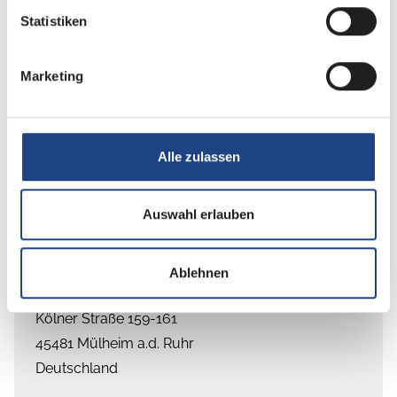
Steckdosen und
✓
✓
Statistiken
+49 2191 696 30 0
Schalter in Bicolor
info@autohaus-pauli.de
Marketing
Duschrost
✓
✓
Zum Händler
Rückfahrkamera
✓
✓
Alle zulassen
(Einfachkamera)
Auswahl erlauben
Dethleffs Naviceiver
✓
✓
inkl. DAB+, Truck
Navigation, Wireless
Ablehnen
Caravan-Park THRUN GmbH
Apple CarPlay und
Kölner Straße 159-161
Android Auto
45481
Mülheim a.d. Ruhr
Deutschland
Abwassertank isoliert
✓
✓