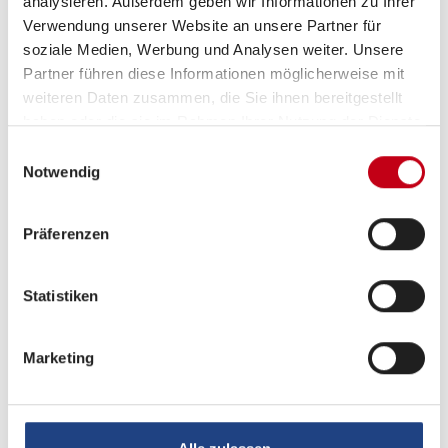
analysieren. Außerdem geben wir Informationen zu Ihrer
Verwendung unserer Website an unsere Partner für
Infrastruktur
Küche
soziale Medien, Werbung und Analysen weiter. Unsere
Partner führen diese Informationen möglicherweise mit
weiteren Daten zusammen, die Sie ihnen bereitgestellt
Betten
Etagenbett, Doppelbett vorn
haben oder die sie im Rahmen Ihrer Nutzung der Dienste
gesammelt haben.
Einwilligungsauswahl
Notwendig
Präferenzen
Beschreibung
Statistiken
Modelljahr:
2026
Marketing
Umlaufmaß (cm):
969
Bezüge:
Sonderpolster Edition Hot