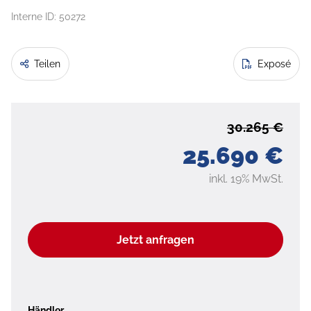
Interne ID: 50272
Teilen
Exposé
30.265 €
25.690 €
inkl. 19% MwSt.
Jetzt anfragen
Händler