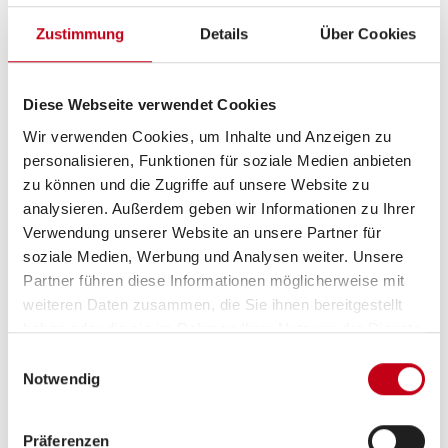
Zustimmung
Details
Über Cookies
Einzelbett,
Doppelbett längs
ab 4 Schlafplätze
Diese Webseite verwendet Cookies
Schlafplätze
4
Wir verwenden Cookies, um Inhalte und Anzeigen zu
personalisieren, Funktionen für soziale Medien anbieten
Sitzgruppe
Rundsitzgruppe
zu können und die Zugriffe auf unsere Website zu
analysieren. Außerdem geben wir Informationen zu Ihrer
Verwendung unserer Website an unsere Partner für
Infrastruktur
Küche, WC
soziale Medien, Werbung und Analysen weiter. Unsere
Partner führen diese Informationen möglicherweise mit
Betten
Einzelbett, Doppelbett längs
weiteren Daten zusammen, die Sie ihnen bereitgestellt
haben oder die sie im Rahmen Ihrer Nutzung der Dienste
gesammelt haben.
Einwilligungsauswahl
Notwendig
Tag
Präferenzen