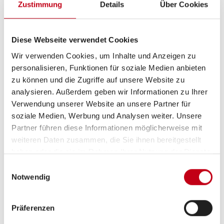
Zustimmung
Details
Über Cookies
Betten
Einzelbett, Sitzumbaubett
Diese Webseite verwendet Cookies
Wir verwenden Cookies, um Inhalte und Anzeigen zu
personalisieren, Funktionen für soziale Medien anbieten
zu können und die Zugriffe auf unsere Website zu
analysieren. Außerdem geben wir Informationen zu Ihrer
Verwendung unserer Website an unsere Partner für
Beschreibung
soziale Medien, Werbung und Analysen weiter. Unsere
Partner führen diese Informationen möglicherweise mit
weiteren Daten zusammen, die Sie ihnen bereitgestellt
Modelljahr:
2026
haben oder die sie im Rahmen Ihrer Nutzung der Dienste
Umlaufmaß (cm):
969
gesammelt haben.
Einwilligungsauswahl
Bezüge:
Dusk
Notwendig
SONDERAUSSTATTUNG
Präferenzen
Serviceklappe 100 x 40,5 cm, Bug rechts