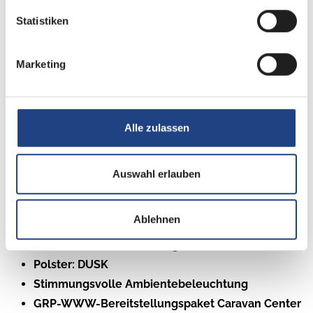
Ausstellfenster 52 x 50 cm, mit Insektenschutz und
Statistiken
Verdunklung (Toilettenraum)
Auflastung auf 1.500 kg
* (1.500 kg-Fahrwerk)
Marketing
Smart-Paket
Advanced-Paket
Exterieur - Paket
Steckdosen Plus-Paket
Alle zulassen
Aufklappbare Arbeitsplattenverlängerung an der
Küche
Auswahl erlauben
Elektrische Fußbodenerwärmung – bis
Aufbaulänge 550
Ablehnen
Rollbettfunktion für Einzelbetten
Deckenschrank statt Ablagen Heck links/rechts
Polster: DUSK
Stimmungsvolle Ambientebeleuchtung
GRP-WWW-Bereitstellungspaket Caravan Center