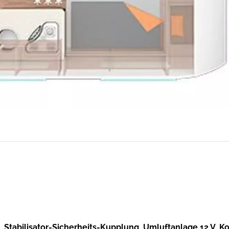
, Stabilisator-Sicherheits-Kupplung, Umluftanlage 12 V, K