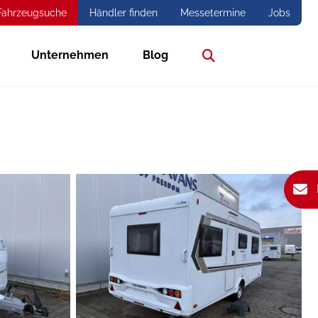
Fahrzeugsuche
Händler finden
Messetermine
Jobs
Unternehmen
Blog
Suche