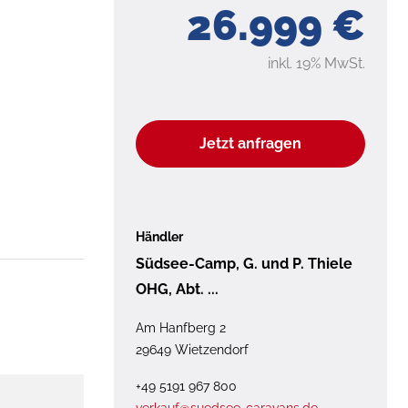
26.999 €
inkl. 19% MwSt.
Jetzt anfragen
Händler
Südsee-Camp, G. und P. Thiele
OHG, Abt. ...
Am Hanfberg 2
29649 Wietzendorf
+49 5191 967 800
verkauf@suedsee-caravans.de