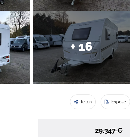
+ 16
Teilen
Exposé
29.347 €