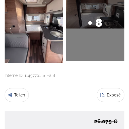
+ 8
Interne ID: 11457701-S Ha.B
Teilen
Exposé
26.075 €