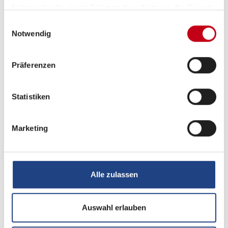
haben oder die sie im Rahmen Ihrer Nutzung der Dienste
gesammelt haben.
Einwilligungsauswahl
Notwendig
Präferenzen
Statistiken
Marketing
Beschreibung
Alle zulassen
Dieser tolle 390 QD aus dem Modelljahr 2025 steht bei
Auswahl erlauben
uns zur Besichtigung bereit und ist zu sofort verfügbar.