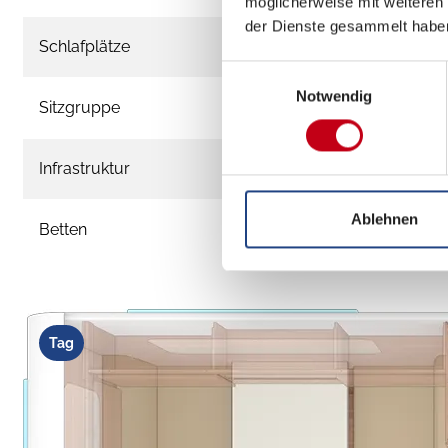
möglicherweise mit weiteren
der Dienste gesammelt habe
Schlafplätze
4
Einwilligungsauswahl
Notwendig
Sitzgruppe
Face-to
Infrastruktur
Küche,
Ablehnen
Betten
Doppelb
Tag