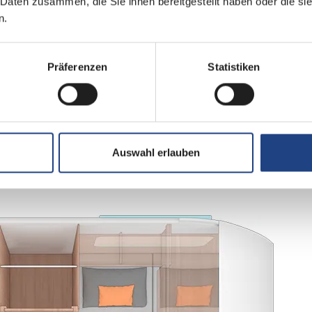
 Daten zusammen, die Sie ihnen bereitgestellt haben oder die s
n.
Präferenzen
Statistiken
-Face Sitzgruppe
 WC
Auswahl erlauben
ett quer