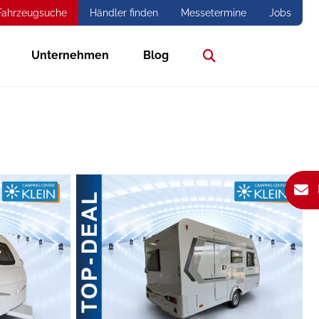
Fahrzeugsuche
Händler finden
Messetermine
Jobs
Unternehmen
Blog
Suche