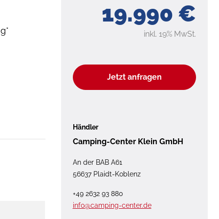
19.990 €
ug*
inkl. 19% MwSt.
Jetzt anfragen
Händler
Camping-Center Klein GmbH
An der BAB A61
56637 Plaidt-Koblenz
+49 2632 93 880
info@camping-center.de