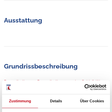
Ausstattung
Grundrissbeschreibung
Doppelbett vorn,
Doppelbett quer
ab 4 Schlafplätze
Schlafplätze
4
Zustimmung
Details
Über Cookies