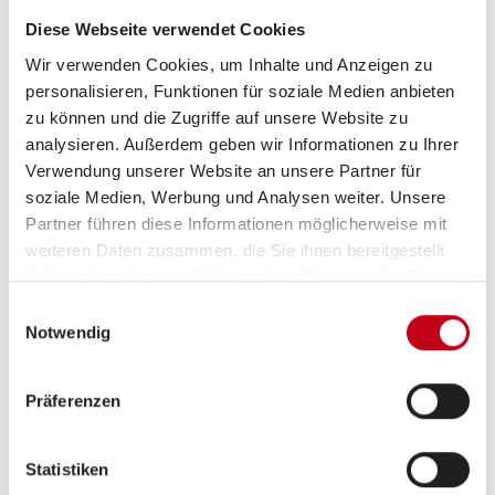
Betten
Doppelbett vorn, Doppelbett
Diese Webseite verwendet Cookies
quer
Wir verwenden Cookies, um Inhalte und Anzeigen zu
personalisieren, Funktionen für soziale Medien anbieten
zu können und die Zugriffe auf unsere Website zu
analysieren. Außerdem geben wir Informationen zu Ihrer
Verwendung unserer Website an unsere Partner für
Tag
soziale Medien, Werbung und Analysen weiter. Unsere
Partner führen diese Informationen möglicherweise mit
weiteren Daten zusammen, die Sie ihnen bereitgestellt
haben oder die sie im Rahmen Ihrer Nutzung der Dienste
gesammelt haben.
Einwilligungsauswahl
Notwendig
Präferenzen
Nacht
Statistiken