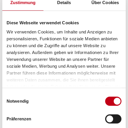
Zustimmung
Details
Über Cookies
Grundrissbeschreibung
Diese Webseite verwendet Cookies
Doppel-/franz. Bett
ab 4 Schlafplätze
Wir verwenden Cookies, um Inhalte und Anzeigen zu
personalisieren, Funktionen für soziale Medien anbieten
zu können und die Zugriffe auf unsere Website zu
Schlafplätze
4
analysieren. Außerdem geben wir Informationen zu Ihrer
Verwendung unserer Website an unsere Partner für
soziale Medien, Werbung und Analysen weiter. Unsere
Sitzgruppe
Rundsitzgruppe
Partner führen diese Informationen möglicherweise mit
weiteren Daten zusammen, die Sie ihnen bereitgestellt
Infrastruktur
WC
haben oder die sie im Rahmen Ihrer Nutzung der Dienste
gesammelt haben.
Einwilligungsauswahl
Notwendig
Betten
Doppel-/franz. Bett
Präferenzen