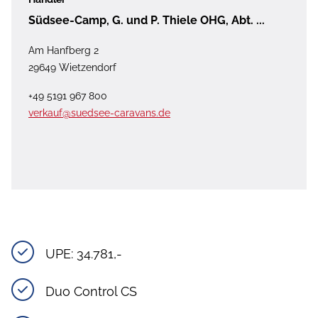
Südsee-Camp, G. und P. Thiele OHG, Abt. ...
Am Hanfberg 2
29649 Wietzendorf
+49 5191 967 800
verkauf@suedsee-caravans.de
UPE: 34.781,- 
Duo Control CS