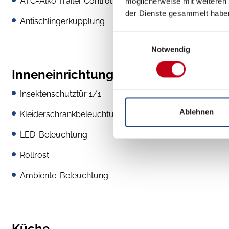
ATC-Alko Trailer Control
möglicherweise mit weiteren
der Dienste gesammelt habe
Antischlingerkupplung
Einwilligungsauswahl
Notwendig
Inneneinrichtung
Insektenschutztür 1/1
Ablehnen
Kleiderschrankbeleuchtung
LED-Beleuchtung
Rollrost
Ambiente-Beleuchtung
Küche