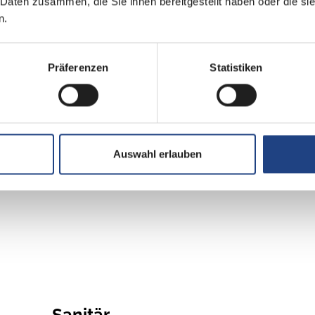
Ausstellfenster
 Daten zusammen, die Sie ihnen bereitgestellt haben oder die s
n.
Außenstauraumklappe
Präferenzen
Statistiken
Heizung / Klima
Umluftanlage
Auswahl erlauben
Gasheizung
Sanitär