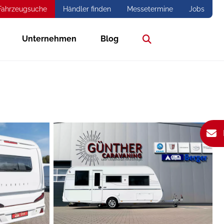
Fahrzeugsuche
Händler finden
Messetermine
Jobs
Unternehmen
Blog
Suche