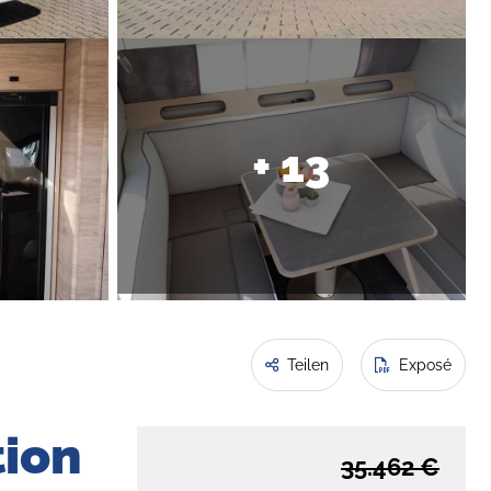
+ 13
Teilen
Exposé
tion
35.462 €