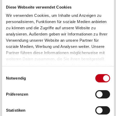
Infrastruktur
Küche, WC
Diese Webseite verwendet Cookies
Wir verwenden Cookies, um Inhalte und Anzeigen zu
personalisieren, Funktionen für soziale Medien anbieten
Betten
Einzelbett
zu können und die Zugriffe auf unsere Website zu
analysieren. Außerdem geben wir Informationen zu Ihrer
Verwendung unserer Website an unsere Partner für
soziale Medien, Werbung und Analysen weiter. Unsere
Tag
Partner führen diese Informationen möglicherweise mit
weiteren Daten zusammen, die Sie ihnen bereitgestellt
haben oder die sie im Rahmen Ihrer Nutzung der Dienste
gesammelt haben.
Einwilligungsauswahl
Notwendig
Präferenzen
Statistiken