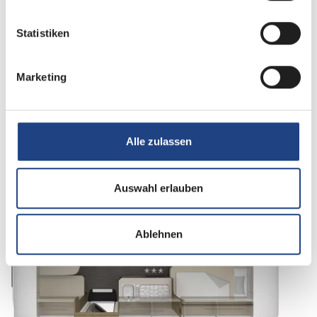
Schlafplätze
4
Statistiken
Sitzgruppe
Face-to-Face Sitzgruppe
Marketing
Infrastruktur
WC
Betten
Einzelbett
Alle zulassen
Auswahl erlauben
Tag
Ablehnen