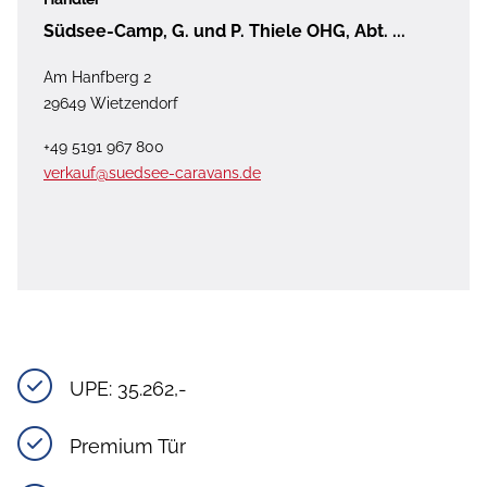
Südsee-Camp, G. und P. Thiele OHG, Abt. ...
Am Hanfberg 2
29649 Wietzendorf
+49 5191 967 800
verkauf@suedsee-caravans.de
UPE: 35.262,- 
Premium Tür