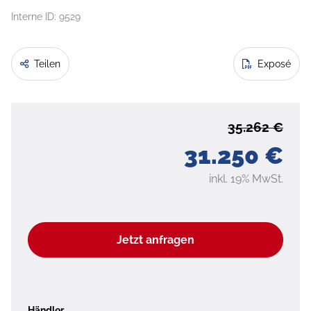
Interne ID: 9529
Teilen
Exposé
35.262 €
31.250 €
inkl. 19% MwSt.
Jetzt anfragen
Händler