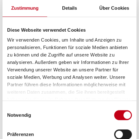
Zustimmung
Details
Über Cookies
Küche
3-Flammkocher
Diese Webseite verwendet Cookies
Wir verwenden Cookies, um Inhalte und Anzeigen zu
personalisieren, Funktionen für soziale Medien anbieten
zu können und die Zugriffe auf unsere Website zu
analysieren. Außerdem geben wir Informationen zu Ihrer
Verwendung unserer Website an unsere Partner für
soziale Medien, Werbung und Analysen weiter. Unsere
Partner führen diese Informationen möglicherweise mit
weiteren Daten zusammen, die Sie ihnen bereitgestellt
Grundrissbeschreibung
haben oder die sie im Rahmen Ihrer Nutzung der Dienste
gesammelt haben.
Einwilligungsauswahl
Notwendig
Einzelbett
ab 4 Schlafplätze
Präferenzen