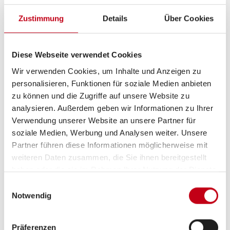
Zustimmung
Details
Über Cookies
Diese Webseite verwendet Cookies
Grundrissbeschreibung
Wir verwenden Cookies, um Inhalte und Anzeigen zu
personalisieren, Funktionen für soziale Medien anbieten
zu können und die Zugriffe auf unsere Website zu
Doppel-/franz. Bett
ab 2 Schlafplätze
analysieren. Außerdem geben wir Informationen zu Ihrer
Verwendung unserer Website an unsere Partner für
soziale Medien, Werbung und Analysen weiter. Unsere
Schlafplätze
2
Partner führen diese Informationen möglicherweise mit
weiteren Daten zusammen, die Sie ihnen bereitgestellt
haben oder die sie im Rahmen Ihrer Nutzung der Dienste
Sitzgruppe
Seitensitzgruppe
gesammelt haben.
Einwilligungsauswahl
Notwendig
Infrastruktur
WC
Präferenzen