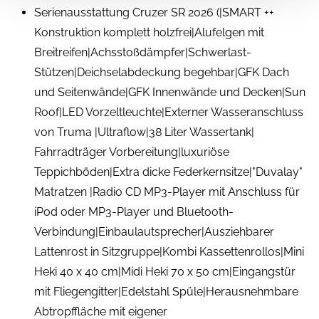
Serienausstattung Cruzer SR 2026 (|SMART ++
Konstruktion komplett holzfrei|Alufelgen mit
Breitreifen|Achsstoßdämpfer|Schwerlast-
Stützen|Deichselabdeckung begehbar|GFK Dach
und Seitenwände|GFK Innenwände und Decken|Sun
Roof|LED Vorzeltleuchte|Externer Wasseranschluss
von Truma |Ultraflow|38 Liter Wassertank|
Fahrradträger Vorbereitung|luxuriöse
Teppichböden|Extra dicke Federkernsitze|"Duvalay"
Matratzen |Radio CD MP3-Player mit Anschluss für
iPod oder MP3-Player und Bluetooth-
Verbindung|Einbaulautsprecher|Ausziehbarer
Lattenrost in Sitzgruppe|Kombi Kassettenrollos|Mini
Heki 40 x 40 cm|Midi Heki 70 x 50 cm|Eingangstür
mit Fliegengitter|Edelstahl Spüle|Herausnehmbare
Abtropffläche mit eigener