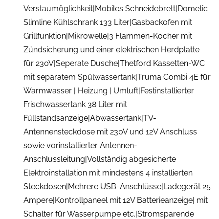
Verstaumöglichkeit|Mobiles Schneidebrett|Dometic
Slimline Kühlschrank 133 Liter|Gasbackofen mit
Grillfunktion|Mikrowelle|3 Flammen-Kocher mit
Zündsicherung und einer elektrischen Herdplatte
für 230V|Seperate Dusche|Thetford Kassetten-WC
mit separatem Spülwassertank|Truma Combi 4E für
Warmwasser | Heizung | Umluft|Festinstallierter
Frischwassertank 38 Liter mit
Füllstandsanzeige|Abwassertank|TV-
Antennensteckdose mit 230V und 12V Anschluss
sowie vorinstallierter Antennen-
Anschlussleitung|Vollständig abgesicherte
Elektroinstallation mit mindestens 4 installierten
Steckdosen|Mehrere USB-Anschlüsse|Ladegerät 25
Ampere|Kontrollpaneel mit 12V Batterieanzeige| mit
Schalter für Wasserpumpe etc.|Stromsparende