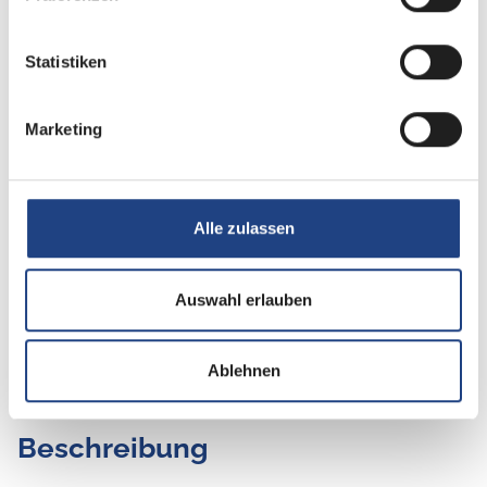
Betten
Doppel-/franz. Bett
Statistiken
Marketing
Tag
Alle zulassen
Auswahl erlauben
Ablehnen
Beschreibung