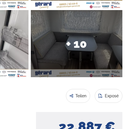
+ 10
Teilen
Exposé
22.887 €