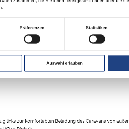
 Daten zusammen, die Sie ihnen bereitgestellt haben oder die s
n.
Präferenzen
Statistiken
C
pel-/franz. Bett
Auswahl erlauben
ug links zur komfortablen Beladung des Caravans von außen