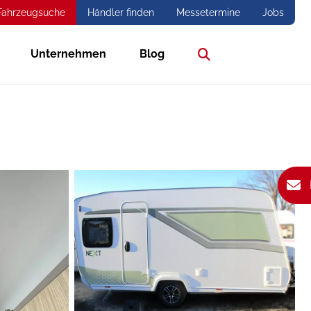
Fahrzeugsuche
Händler finden
Messetermine
Jobs
Unternehmen
Blog
Suche