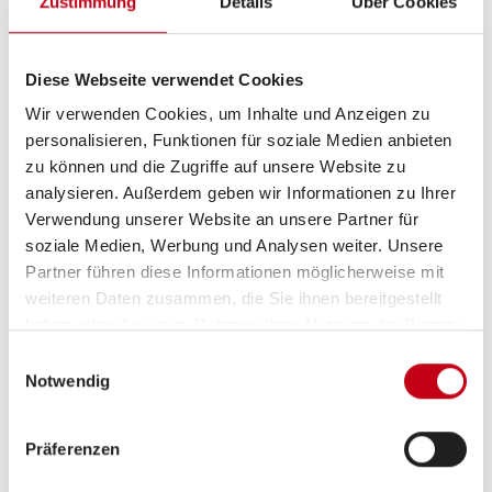
Zustimmung
Details
Über Cookies
Grundrissbeschreibung
Diese Webseite verwendet Cookies
ab 3 Schlafplätze
Wir verwenden Cookies, um Inhalte und Anzeigen zu
personalisieren, Funktionen für soziale Medien anbieten
zu können und die Zugriffe auf unsere Website zu
Schlafplätze
3
analysieren. Außerdem geben wir Informationen zu Ihrer
Verwendung unserer Website an unsere Partner für
soziale Medien, Werbung und Analysen weiter. Unsere
Infrastruktur
Küche, WC
Partner führen diese Informationen möglicherweise mit
weiteren Daten zusammen, die Sie ihnen bereitgestellt
haben oder die sie im Rahmen Ihrer Nutzung der Dienste
gesammelt haben.
Einwilligungsauswahl
Tag
Notwendig
Präferenzen