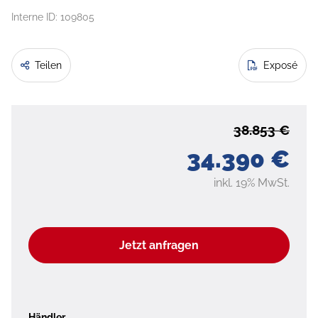
Interne ID: 109805
Teilen
Exposé
38.853 €
34.390 €
inkl. 19% MwSt.
Jetzt anfragen
Händler