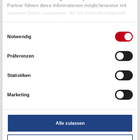
Partner führen diese Informationen möglicherweise mit
weiteren Daten zusammen, die Sie ihnen bereitgestellt
haben oder die sie im Rahmen Ihrer Nutzung der Dienste
gesammelt haben.
Einwilligungsauswahl
Notwendig
Präferenzen
Beschreibung
Statistiken
Seitenwände in Glattblech ? Monoachser
Aufbaudesign Campovolo Grau? Monoachser
Marketing
17" Leichtmetallfelgen ? Monoachser,
Schwarzglanz-Frontpoliert im exklusiven KNAUS
Design
Alle zulassen
Auflastung auf 1.900 kg
* (2.000 kg-Fahrwerk)
Stimmungsvolle Ambientebeleuchtung