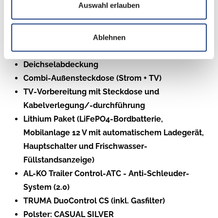
Auswahl erlauben
Steckdosen Plus-Paket
KNAUS Bluetooth Soundsystem
TV-Halter
Ablehnen
TÜV und Zulassungspapier
Deichselabdeckung
Combi-Außensteckdose (Strom + TV)
TV-Vorbereitung mit Steckdose und
Kabelverlegung/-durchführung
Lithium Paket (LiFePO4-Bordbatterie,
Mobilanlage 12 V mit automatischem Ladegerät,
Hauptschalter und Frischwasser-
Füllstandsanzeige)
AL-KO Trailer Control-ATC - Anti-Schleuder-
System (2.0)
TRUMA DuoControl CS (inkl. Gasfilter)
Polster: CASUAL SILVER