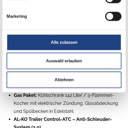
Der Südwind begeistert mit seinem unverwechselbaren
Charakter, modernem Design und innovativer
Marketing
Ausstattung. In der exklusiven BLACK SELECTION zeigt
er sich besonders eindrucksvoll: mit innovativen Details,
hochwertigen Extras und einer Ausstrahlung, die man
nicht vergisst. Ein Caravan für alle, die das Besondere
Alle zulassen
suchen – und den SÜDWIND lieben.
Auswahl erlauben
UPE 41.614€ Sparen Sie bei diesem Fahrzeug 8.024€
Dieser hat Ihnen folgende Sonderausstattung zu
Ablehnen
bieten:
Gas Paket:
Kühlschrank 142 Liter / 3-Flammen-
Kocher mit elektrischer Zündung, Glasabdeckung
und Spülbecken in Edelstahl
AL-KO Trailer Control-ATC – Anti-Schleuder-
System (2.0)