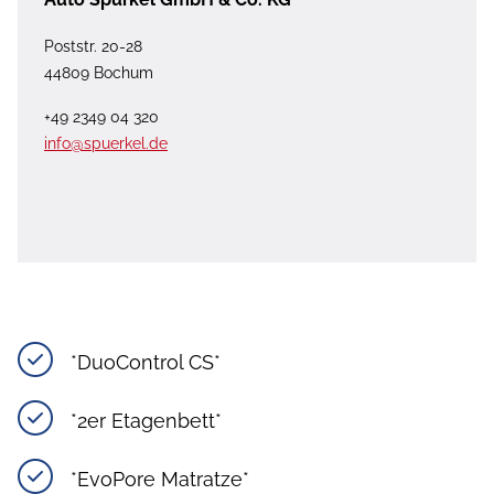
Poststr. 20-28
44809 Bochum
+49 2349 04 320
info@spuerkel.de
*DuoControl CS*
*2er Etagenbett*
*EvoPore Matratze*