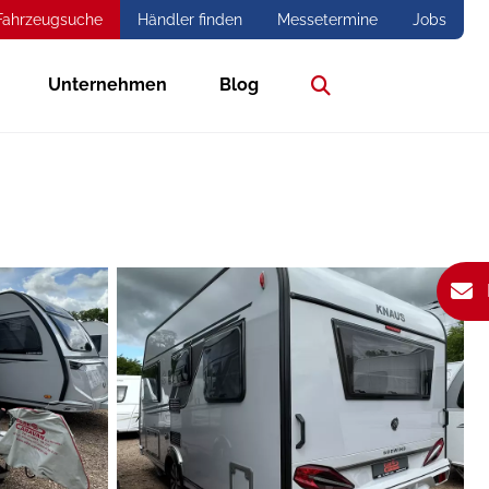
Fahrzeugsuche
Händler finden
Messetermine
Jobs
Unternehmen
Blog
Suche