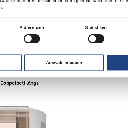
 Daten zusammen, die Sie ihnen bereitgestellt haben oder die s
n.
Präferenzen
Statistiken
4
Rundsitzgruppe
Auswahl erlauben
Küche, WC
Doppelbett längs