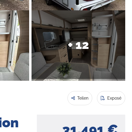
+ 12
Teilen
Exposé
ion
31.491 €