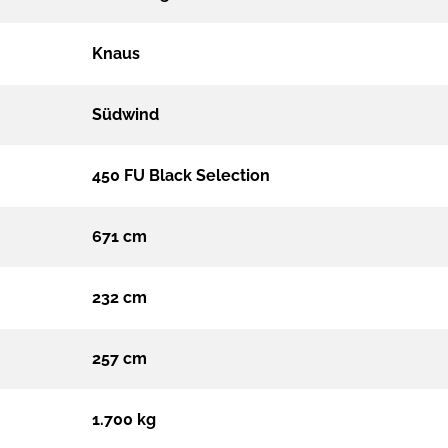
Knaus
Südwind
450 FU Black Selection
671 cm
232 cm
257 cm
1.700 kg