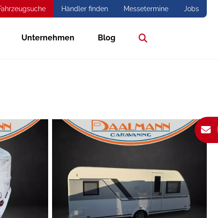
Fahrzeugsuche
Händler finden
Messetermine
Jobs
Unternehmen
Blog
Suche