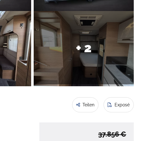
+ 2
Teilen
Exposé
37.856 €