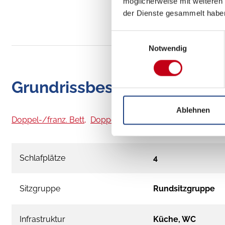
möglicherweise mit weiteren
der Dienste gesammelt habe
Einwilligungsauswahl
Notwendig
Grundrissbeschreibung
Ablehnen
Doppel-/franz. Bett,
Doppelbett quer
ab 4 Schlafplätz
Schlafplätze
4
Sitzgruppe
Rundsitzgruppe
Infrastruktur
Küche, WC