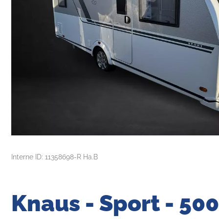
Interne ID: 11358698-R Ha.B
Knaus - Sport - 50