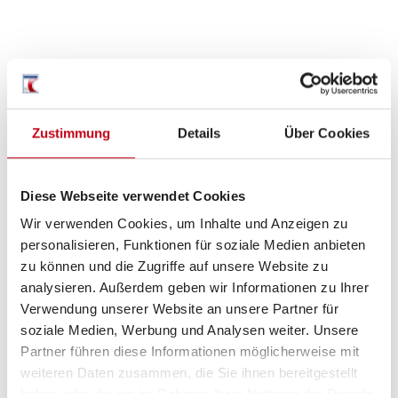
Inneneinrichtung
Bettverbreiterung
Zustimmung
Details
Über Cookies
Diese Webseite verwendet Cookies
Heizung / Klima
Wir verwenden Cookies, um Inhalte und Anzeigen zu
Fußbodenheizung
personalisieren, Funktionen für soziale Medien anbieten
zu können und die Zugriffe auf unsere Website zu
analysieren. Außerdem geben wir Informationen zu Ihrer
Verwendung unserer Website an unsere Partner für
Küche
soziale Medien, Werbung und Analysen weiter. Unsere
Partner führen diese Informationen möglicherweise mit
3-Flammkocher
weiteren Daten zusammen, die Sie ihnen bereitgestellt
haben oder die sie im Rahmen Ihrer Nutzung der Dienste