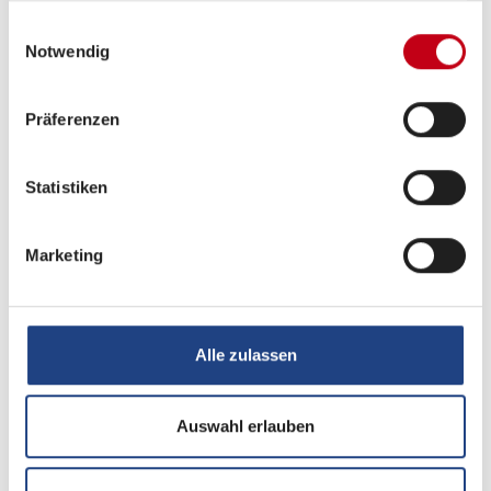
gesammelt haben.
Einwilligungsauswahl
Notwendig
Präferenzen
Statistiken
Grundrissbeschreibung
Marketing
Einzelbett
ab 4 Schlafplätze
Schlafplätze
4
Alle zulassen
Infrastruktur
WC
Auswahl erlauben
Betten
Einzelbett