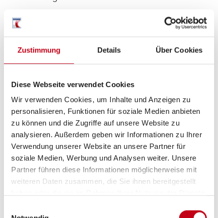
Zustimmung
Details
Über Cookies
Diese Webseite verwendet Cookies
Wir verwenden Cookies, um Inhalte und Anzeigen zu
Grundrissbeschreibung
personalisieren, Funktionen für soziale Medien anbieten
zu können und die Zugriffe auf unsere Website zu
analysieren. Außerdem geben wir Informationen zu Ihrer
Einzelbett
ab 4 Schlafplätze
Verwendung unserer Website an unsere Partner für
soziale Medien, Werbung und Analysen weiter. Unsere
Partner führen diese Informationen möglicherweise mit
Schlafplätze
4
weiteren Daten zusammen, die Sie ihnen bereitgestellt
haben oder die sie im Rahmen Ihrer Nutzung der Dienste
gesammelt haben.
Sitzgruppe
Face-to-Face Sitzgruppe
Einwilligungsauswahl
Notwendig