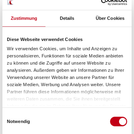
Sanitär
WC
Zustimmung
Details
Über Cookies
Diese Webseite verwendet Cookies
Wir verwenden Cookies, um Inhalte und Anzeigen zu
personalisieren, Funktionen für soziale Medien anbieten
zu können und die Zugriffe auf unsere Website zu
analysieren. Außerdem geben wir Informationen zu Ihrer
Verwendung unserer Website an unsere Partner für
Grundrissbeschreibung
soziale Medien, Werbung und Analysen weiter. Unsere
Partner führen diese Informationen möglicherweise mit
weiteren Daten zusammen, die Sie ihnen bereitgestellt
Einzelbett
ab 4 Schlafplätze
haben oder die sie im Rahmen Ihrer Nutzung der Dienste
gesammelt haben.
Einwilligungsauswahl
Notwendig
Schlafplätze
4