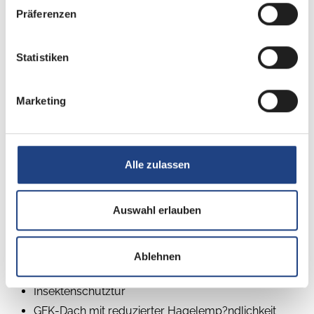
Präferenzen
Betten
Einzelbett
Statistiken
Marketing
Beschreibung
Alle zulassen
Auflastung auf 1.800 kg*** (1.800 kg-Fahrwerk)
Auswahl erlauben
KNOTT.ANS ? selbstnachstellende Bremse
Schwerlastkurbelstützen
15" Bereifung
Ablehnen
Aufbautür: KNAUS PREMIUM
Insektenschutztür
GFK-Dach mit reduzierter Hagelemp?ndlichkeit