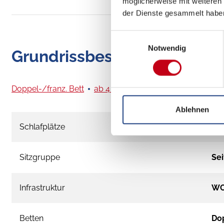
möglicherweise mit weiteren
der Dienste gesammelt habe
Einwilligungsauswahl
Notwendig
Grundrissbeschreibung
Doppel-/franz. Bett
ab 4 Schlafplätze
Ablehnen
Schlafplätze
4
Sitzgruppe
Sei
Infrastruktur
W
Betten
Dop