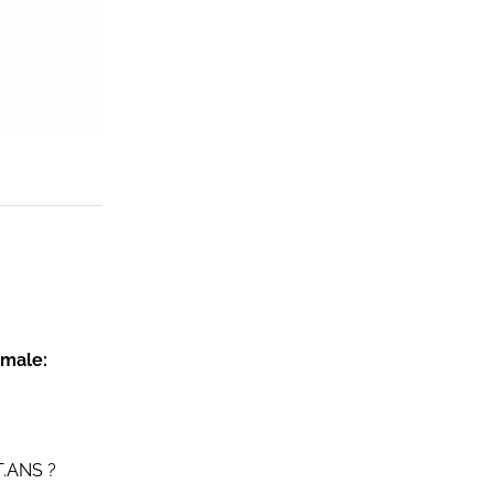
kmale:
T.ANS ?