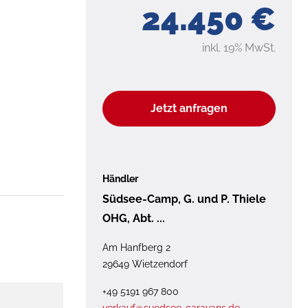
24.450 €
inkl. 19% MwSt.
Jetzt anfragen
Händler
Südsee-Camp, G. und P. Thiele
OHG, Abt. ...
Am Hanfberg 2
29649 Wietzendorf
+49 5191 967 800
verkauf@suedsee-caravans.de