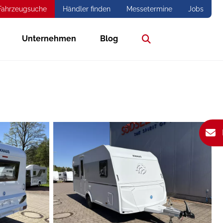
Fahrzeugsuche
Händler finden
Messetermine
Jobs
Unternehmen
Blog
Suche