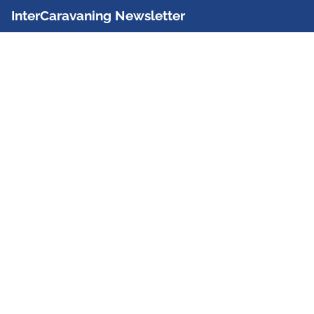
InterCaravaning Newsletter
Der InterCaravaning Newsletter informiert bis zu
zweimal im Monat kostenlos und unverbindlich über
Angebote, neue Produkte, Sonderaktionen und
Hausmessetermine der Partner.
Jetzt abonnieren
InterCaravaning GmbH & Co. KG
Wir sind Europas größte Fachhandelskette!