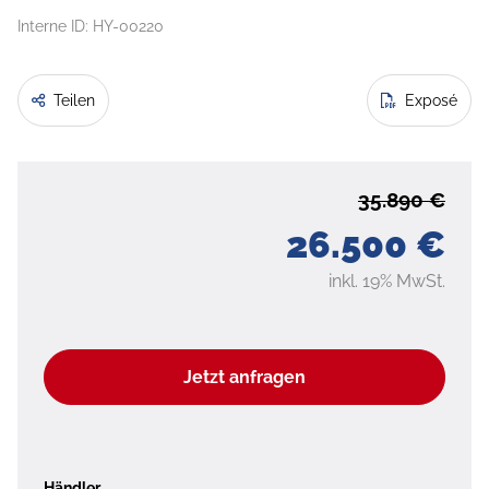
Interne ID: HY-00220
Teilen
Exposé
35.890 €
26.500 €
inkl. 19% MwSt.
Jetzt anfragen
Händler