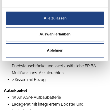
Warmluftverteilung mit elektrischem Gebläse (12 V)
30 l Frischwassertank mit Füllstandsanzeige
Elektrischer Warmwasserboiler mit 5 l Wasserinhalt
Alle zulassen
(300 Watt)
Ausstattungslinie Urban
Auswahl erlauben
Seitenwände, Bug und Heck in Glattblech
Farbe White Silver
Ablehnen
Möbeldekor Tindari
Ambientelicht XL mit indirektem Licht oberhalb der
Dachstauschränke und zwei zusätzliche ERIBA
Multifunktions-Akkuleuchten
2 Kissen mit Bezug
Autarkpaket
95 Ah AGM-Aufbaubatterie
Ladegerät mit integriertem Booster und