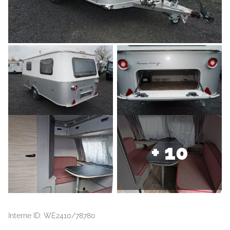
+ 10
Interne ID: WE2410/78780