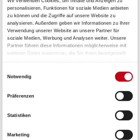
Wir verwenden Cookies, um Inhalte und Anzeigen zu
personalisieren, Funktionen für soziale Medien anbieten
zu können und die Zugriffe auf unsere Website zu
analysieren. Außerdem geben wir Informationen zu Ihrer
Verwendung unserer Website an unsere Partner für
Beschreibung
soziale Medien, Werbung und Analysen weiter. Unsere
Partner führen diese Informationen möglicherweise mit
weiteren Daten zusammen, die Sie ihnen bereitgestellt
SONDERAUSSTATTUNG:
haben oder die sie im Rahmen Ihrer Nutzung der Dienste
gesammelt haben.
Auflastung auf 1.400 kg
Einwilligungsauswahl
Notwendig
Deichsel-Fahrradträger Thule Caravan Superb für
zwei Fahrräder, max. Traglast 50 kg
Präferenzen
Dachmarkise Thule Omnistor 6300 mit integriertem
LED-Licht und Adapter, Gehäuse weiß, 325 x 250 cm
Fenster ausstellbar mit Verdunkelungsrollo und
Statistiken
Moskitonetz (Heck links)
Heckklappe 105 cm x 39 cm
Marketing