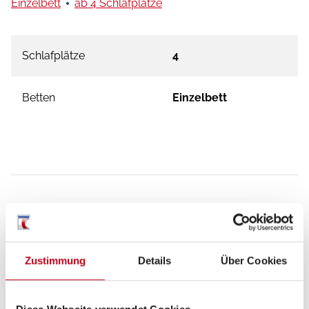
Einzelbett
ab 4 Schlafplätze
Schlafplätze
4
Betten
Einzelbett
Beschreibung
Zustimmung
Details
Über Cookies
Hobby Prestige 620 CL ? Modell 2026
inklusive umfangreicher Serienausstattung, z. B.: