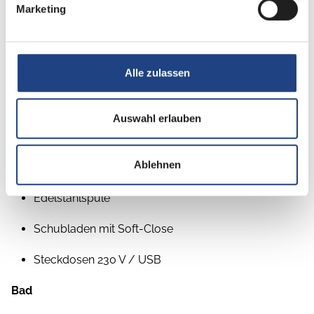
Marketing
Schlafplätze
Einzelbetten, französisches Bett, Queensbett
Alle zulassen
Federkernmatratzen
Küche
Auswahl erlauben
Kühlschrank: 133 l inkl. Frosterfach
Ablehnen
3-Flammkocher mit elektrischer Zündung
Edelstahlspüle
Schubladen mit Soft-Close
Steckdosen 230 V / USB
Bad