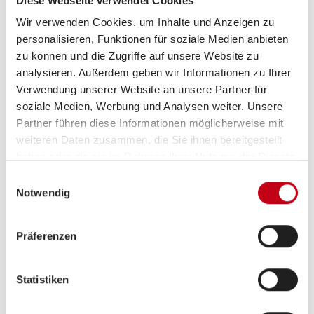
Diese Webseite verwendet Cookies
Maße
Wir verwenden Cookies, um Inhalte und Anzeigen zu
personalisieren, Funktionen für soziale Medien anbieten
Gesamtlänge: 762 cm
zu können und die Zugriffe auf unsere Website zu
analysieren. Außerdem geben wir Informationen zu Ihrer
Aufbaulänge: 640 cm
Verwendung unserer Website an unsere Partner für
soziale Medien, Werbung und Analysen weiter. Unsere
Breite: 250 cm
Partner führen diese Informationen möglicherweise mit
weiteren Daten zusammen, die Sie ihnen bereitgestellt
Innenbreite: 236 cm
haben oder die sie im Rahmen Ihrer Nutzung der Dienste
Gesamthöhe: 265 cm
gesammelt haben.
Einwilligungsauswahl
Notwendig
Innenhöhe: 200 cm
Gewichte
Präferenzen
Technisch zulässige Gesamtmasse: 2.200 kg
Statistiken
Fahrbereit: ca. 1.800 kg