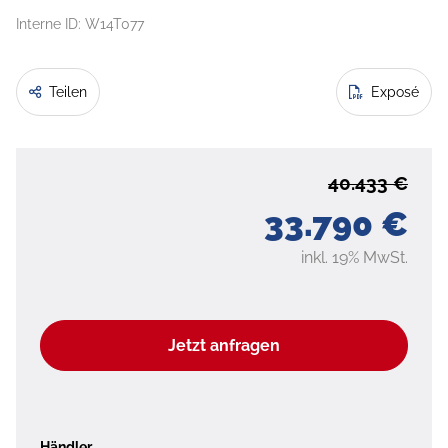
Interne ID: W14T077
Teilen
Exposé
40.433 €
33.790 €
inkl. 19% MwSt.
Jetzt anfragen
Händler