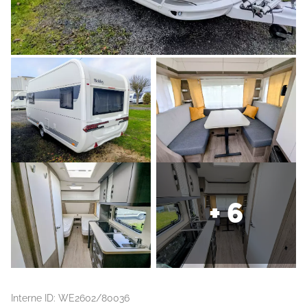
+ 6
Interne ID: WE2602/80036