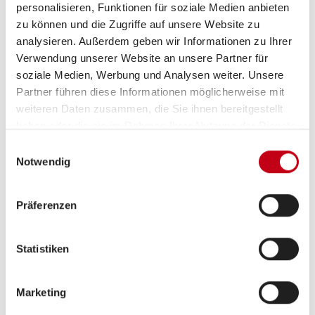
personalisieren, Funktionen für soziale Medien anbieten
Infrastruktur
Küche, WC
zu können und die Zugriffe auf unsere Website zu
analysieren. Außerdem geben wir Informationen zu Ihrer
Verwendung unserer Website an unsere Partner für
Betten
Einzelbett
soziale Medien, Werbung und Analysen weiter. Unsere
Partner führen diese Informationen möglicherweise mit
weiteren Daten zusammen, die Sie ihnen bereitgestellt
haben oder die sie im Rahmen Ihrer Nutzung der Dienste
Tag
gesammelt haben.
Einwilligungsauswahl
Notwendig
Präferenzen
Statistiken
Nacht
Marketing