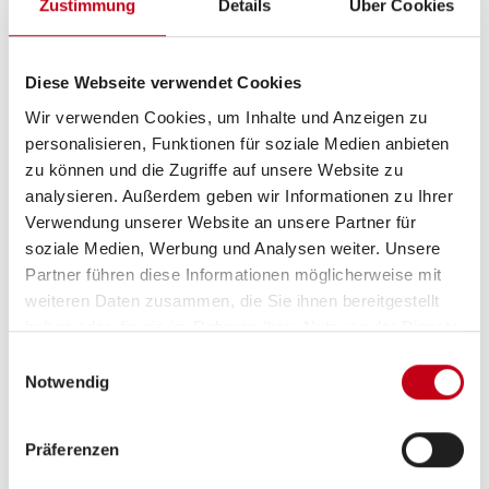
Zustimmung
Details
Über Cookies
Dachhaube DOMETIC SEITZ Midi-Heki 70 x 50 cm
im Wohnraum, mit Verdunkelungs- und
Insektenschutzplissee
Diese Webseite verwendet Cookies
Wir verwenden Cookies, um Inhalte und Anzeigen zu
Dachhaube DOMETIC SEITZ Micro-Heki 28 x 28 cm
personalisieren, Funktionen für soziale Medien anbieten
im Waschraum, mit Verdunkelungs- und
zu können und die Zugriffe auf unsere Website zu
Insektenschutzplissee
analysieren. Außerdem geben wir Informationen zu Ihrer
Verwendung unserer Website an unsere Partner für
LED-Vorzeltleuchte
soziale Medien, Werbung und Analysen weiter. Unsere
Partner führen diese Informationen möglicherweise mit
Radkastenblende mit Gummilippe für Windschürze
weiteren Daten zusammen, die Sie ihnen bereitgestellt
Winterbelüftung für Sitzgruppe, Stauschränke und
haben oder die sie im Rahmen Ihrer Nutzung der Dienste
gesammelt haben.
Betten
Einwilligungsauswahl
Notwendig
Eingangstür einteilig, extrabreit, mit
Dreifachverriegelung, Fenster, Abfalleimer,
Präferenzen
Staufächern und Insektenschutzplissee im