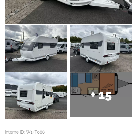
+ 15
Interne ID: W14T088