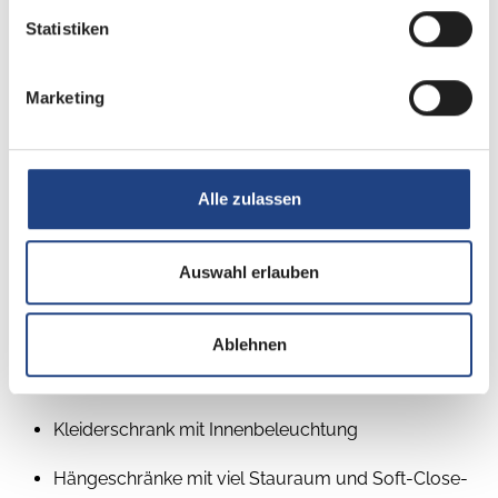
Türrahmen
Statistiken
Integrierte Vorzeltleiste
Marketing
Regenmarkisenleiste mit Wasserablauf, Bug/Heck
Wärmegedämmte Radkästen
Alle zulassen
Gasflaschenkasten passend für 2 x 11-kg-Flaschen
Stauraumklappe THETFORD 75,2 x 31 cm,
Auswahl erlauben
abschließbar
Wohnraum
Ablehnen
Einhängetisch
Kleiderschrank mit Innenbeleuchtung
Hängeschränke mit viel Stauraum und Soft-Close-