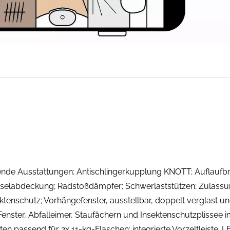
 Ausstattungen: Antischlingerkupplung KNOTT; Auflauf
selabdeckung; Radstoßdämpfer; Schwerlaststützen; Zulassu
enschutz; Vorhängefenster, ausstellbar, doppelt verglast un
, Fenster, Abfalleimer, Staufächern und Insektenschutzplissee 
passend für 2x 11-kg-Flaschen; integrierte Vorzeltleiste; L