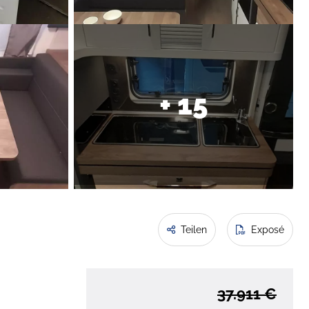
+ 15
Teilen
Exposé
37.911 €