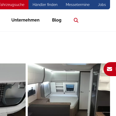
Fahrzeugsuche
Händler finden
Messetermine
Jobs
Unternehmen
Blog
Suche