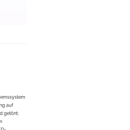
bremssystem
ng auf
d getönt;
im
ED-