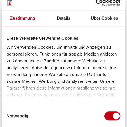
Fahrgestell
Zustimmung
Details
Über Cookies
Antischlingerkupplung
Diese Webseite verwendet Cookies
Wir verwenden Cookies, um Inhalte und Anzeigen zu
personalisieren, Funktionen für soziale Medien anbieten
zu können und die Zugriffe auf unsere Website zu
analysieren. Außerdem geben wir Informationen zu Ihrer
Verwendung unserer Website an unsere Partner für
soziale Medien, Werbung und Analysen weiter. Unsere
Grundrissbeschreibung
Partner führen diese Informationen möglicherweise mit
weiteren Daten zusammen, die Sie ihnen bereitgestellt
haben oder die sie im Rahmen Ihrer Nutzung der Dienste
Doppel-/franz. Bett
ab 4 Schlafplätze
gesammelt haben.
Einwilligungsauswahl
Notwendig