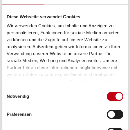
Schlafplätze
4
Diese Webseite verwendet Cookies
Sitzgruppe
Rundsitzgruppe
Wir verwenden Cookies, um Inhalte und Anzeigen zu
personalisieren, Funktionen für soziale Medien anbieten
zu können und die Zugriffe auf unsere Website zu
Infrastruktur
Küche
analysieren. Außerdem geben wir Informationen zu Ihrer
Verwendung unserer Website an unsere Partner für
soziale Medien, Werbung und Analysen weiter. Unsere
Betten
Doppel-/franz. Bett,
Partner führen diese Informationen möglicherweise mit
Sitzumbaubett
weiteren Daten zusammen, die Sie ihnen bereitgestellt
haben oder die sie im Rahmen Ihrer Nutzung der Dienste
gesammelt haben.
Einwilligungsauswahl
Notwendig
Tag
Präferenzen