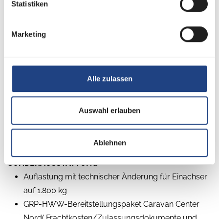
Statistiken
Marketing
Beschreibung
Alle zulassen
Modelljahr:
2026
Auswahl erlauben
Umlaufmaß (cm):
971
Bezüge:
Karosa
Ablehnen
SONDERAUSSTATTUNG
Auflastung mit technischer Änderung für Einachser
auf 1.800 kg
GRP-HWW-Bereitstellungspaket Caravan Center
Nord( Frachtkosten/Zulassungsdokumente und