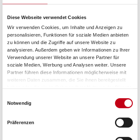
Diese Webseite verwendet Cookies
Wir verwenden Cookies, um Inhalte und Anzeigen zu
personalisieren, Funktionen für soziale Medien anbieten
zu können und die Zugriffe auf unsere Website zu
Grundrissbeschreibung
analysieren. Außerdem geben wir Informationen zu Ihrer
Verwendung unserer Website an unsere Partner für
Einzelbett
ab 3 Schlafplätze
soziale Medien, Werbung und Analysen weiter. Unsere
Partner führen diese Informationen möglicherweise mit
weiteren Daten zusammen, die Sie ihnen bereitgestellt
Schlafplätze
3
haben oder die sie im Rahmen Ihrer Nutzung der Dienste
gesammelt haben.
Einwilligungsauswahl
Notwendig
Sitzgruppe
Seitensitzgruppe
Präferenzen
Infrastruktur
WC