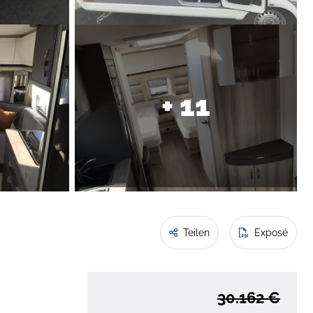
+ 11
Teilen
Exposé
30.162 €