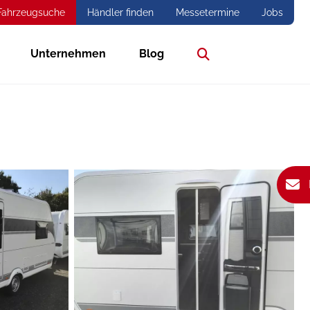
Fahrzeugsuche
Händler finden
Messetermine
Jobs
Unternehmen
Blog
Suche